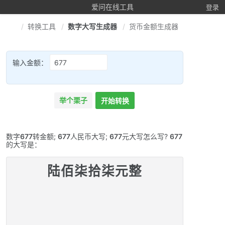
爱问在线工具
登录
转换工具
数字大写生成器
货币金额生成器
输入金额：
举个栗子
开始转换
数字
677
转金额;
677
人民币大写;
677
元大写怎么写?
677
的大写是：
陆佰柒拾柒元整