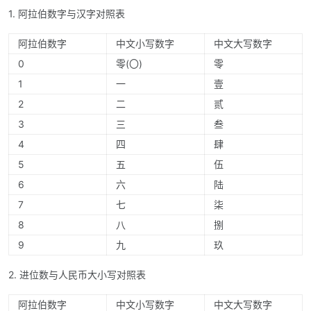
1. 阿拉伯数字与汉字对照表
阿拉伯数字
中文小写数字
中文大写数字
0
零(〇)
零
1
一
壹
2
二
贰
3
三
叁
4
四
肆
5
五
伍
6
六
陆
7
七
柒
8
八
捌
9
九
玖
2. 进位数与人民币大小写对照表
阿拉伯数字
中文小写数字
中文大写数字