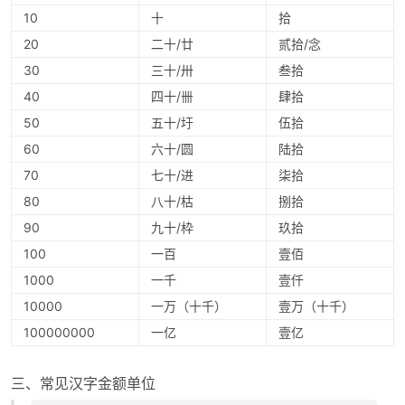
10
十
拾
20
二十/廿
贰拾/念
30
三十/卅
叁拾
40
四十/卌
肆拾
50
五十/圩
伍拾
60
六十/圆
陆拾
70
七十/进
柒拾
80
八十/枯
捌拾
90
九十/枠
玖拾
100
一百
壹佰
1000
一千
壹仟
10000
一万（十千）
壹万（十千）
100000000
一亿
壹亿
三、常见汉字金额单位