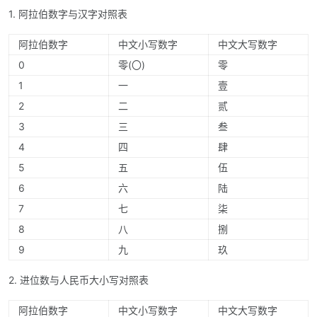
1. 阿拉伯数字与汉字对照表
阿拉伯数字
中文小写数字
中文大写数字
0
零(〇)
零
1
一
壹
2
二
贰
3
三
叁
4
四
肆
5
五
伍
6
六
陆
7
七
柒
8
八
捌
9
九
玖
2. 进位数与人民币大小写对照表
阿拉伯数字
中文小写数字
中文大写数字