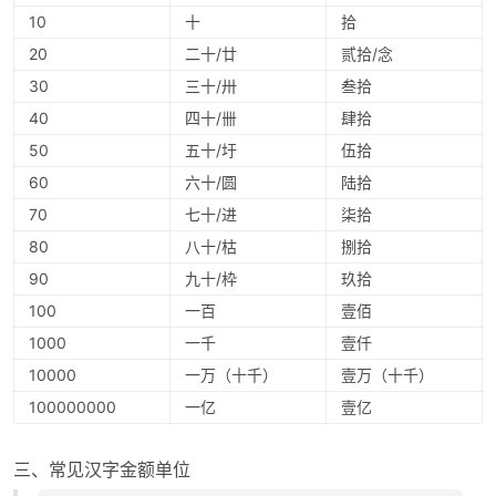
10
十
拾
20
二十/廿
贰拾/念
30
三十/卅
叁拾
40
四十/卌
肆拾
50
五十/圩
伍拾
60
六十/圆
陆拾
70
七十/进
柒拾
80
八十/枯
捌拾
90
九十/枠
玖拾
100
一百
壹佰
1000
一千
壹仟
10000
一万（十千）
壹万（十千）
100000000
一亿
壹亿
三、常见汉字金额单位