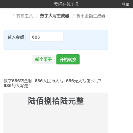
爱问在线工具
登录
转换工具
数字大写生成器
货币金额生成器
输入金额：
举个栗子
开始转换
数字
686
转金额;
686
人民币大写;
686
元大写怎么写?
686
的大写是：
陆佰捌拾陆元整