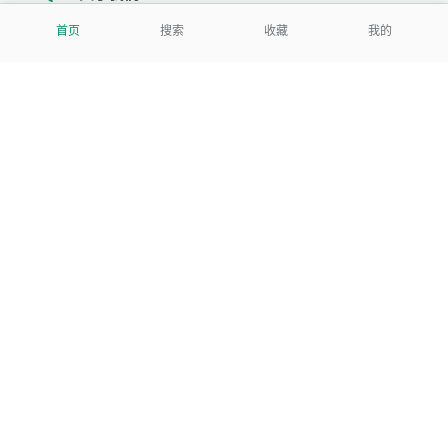
首页
搜索
收藏
我的
我们努力把每一个工具做成批量处理的产品
让每个人和组织都能轻松使用
服务号
公司
关于本站
反馈建议
数据处理及免责申明