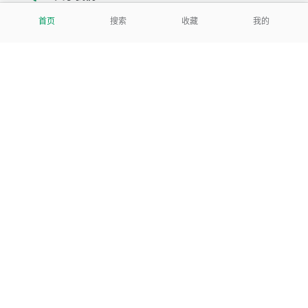
首页
搜索
收藏
我的
我们努力把每一个工具做成批量处理的产品
让每个人和组织都能轻松使用
服务号
公司
关于本站
反馈建议
数据处理及免责申明