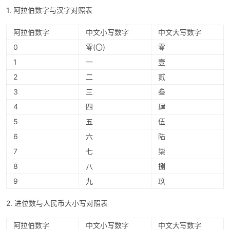
1. 阿拉伯数字与汉字对照表
阿拉伯数字
中文小写数字
中文大写数字
0
零(〇)
零
1
一
壹
2
二
贰
3
三
叁
4
四
肆
5
五
伍
6
六
陆
7
七
柒
8
八
捌
9
九
玖
2. 进位数与人民币大小写对照表
阿拉伯数字
中文小写数字
中文大写数字