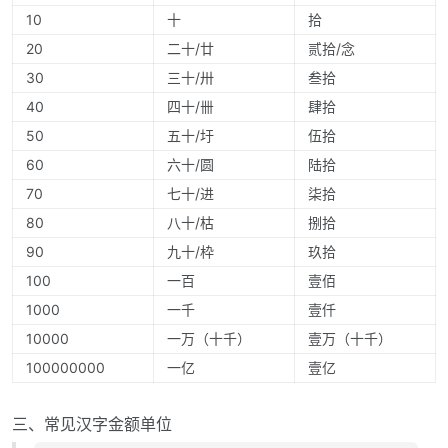
10
十
拾
20
二十/廿
贰拾/念
30
三十/卅
叁拾
40
四十/卌
肆拾
50
五十/圩
伍拾
60
六十/圆
陆拾
70
七十/进
柒拾
80
八十/枯
捌拾
90
九十/枠
玖拾
100
一百
壹佰
1000
一千
壹仟
10000
一万（十千）
壹万（十千）
100000000
一亿
壹亿
三、常见汉字金额单位