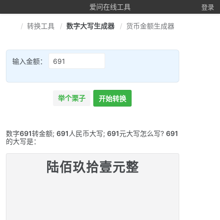
爱问在线工具
登录
转换工具
数字大写生成器
货币金额生成器
输入金额：
举个栗子
开始转换
数字
691
转金额;
691
人民币大写;
691
元大写怎么写?
691
的大写是：
陆佰玖拾壹元整