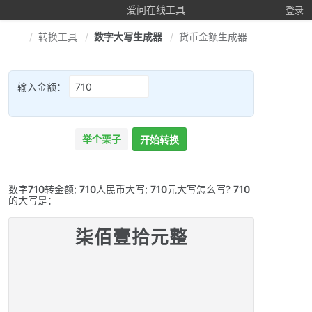
爱问在线工具
登录
转换工具
数字大写生成器
货币金额生成器
输入金额：
举个栗子
开始转换
数字
710
转金额;
710
人民币大写;
710
元大写怎么写?
710
的大写是：
柒佰壹拾元整