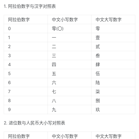
1. 阿拉伯数字与汉字对照表
阿拉伯数字
中文小写数字
中文大写数字
0
零(〇)
零
1
一
壹
2
二
贰
3
三
叁
4
四
肆
5
五
伍
6
六
陆
7
七
柒
8
八
捌
9
九
玖
2. 进位数与人民币大小写对照表
阿拉伯数字
中文小写数字
中文大写数字