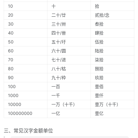
10
十
拾
20
二十/廿
贰拾/念
30
三十/卅
叁拾
40
四十/卌
肆拾
50
五十/圩
伍拾
60
六十/圆
陆拾
70
七十/进
柒拾
80
八十/枯
捌拾
90
九十/枠
玖拾
100
一百
壹佰
1000
一千
壹仟
10000
一万（十千）
壹万（十千）
100000000
一亿
壹亿
三、常见汉字金额单位