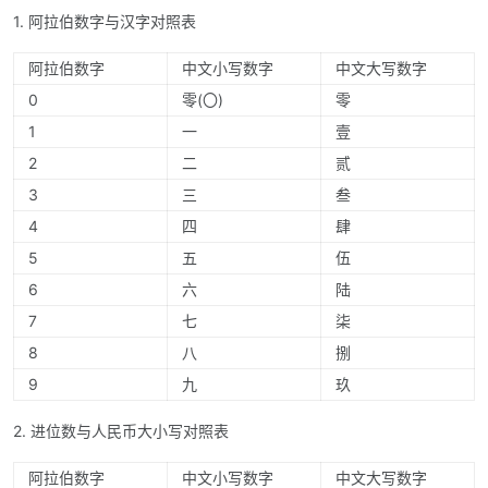
1. 阿拉伯数字与汉字对照表
阿拉伯数字
中文小写数字
中文大写数字
0
零(〇)
零
1
一
壹
2
二
贰
3
三
叁
4
四
肆
5
五
伍
6
六
陆
7
七
柒
8
八
捌
9
九
玖
2. 进位数与人民币大小写对照表
阿拉伯数字
中文小写数字
中文大写数字