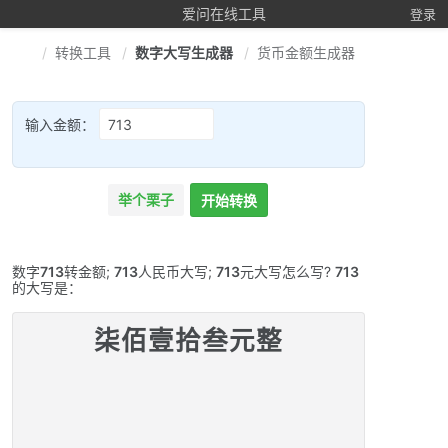
爱问在线工具
登录
转换工具
数字大写生成器
货币金额生成器
输入金额：
举个栗子
开始转换
数字
713
转金额;
713
人民币大写;
713
元大写怎么写?
713
的大写是：
柒佰壹拾叁元整