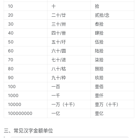
10
十
拾
20
二十/廿
贰拾/念
30
三十/卅
叁拾
40
四十/卌
肆拾
50
五十/圩
伍拾
60
六十/圆
陆拾
70
七十/进
柒拾
80
八十/枯
捌拾
90
九十/枠
玖拾
100
一百
壹佰
1000
一千
壹仟
10000
一万（十千）
壹万（十千）
100000000
一亿
壹亿
三、常见汉字金额单位