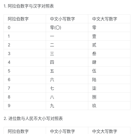
1. 阿拉伯数字与汉字对照表
阿拉伯数字
中文小写数字
中文大写数字
0
零(〇)
零
1
一
壹
2
二
贰
3
三
叁
4
四
肆
5
五
伍
6
六
陆
7
七
柒
8
八
捌
9
九
玖
2. 进位数与人民币大小写对照表
阿拉伯数字
中文小写数字
中文大写数字