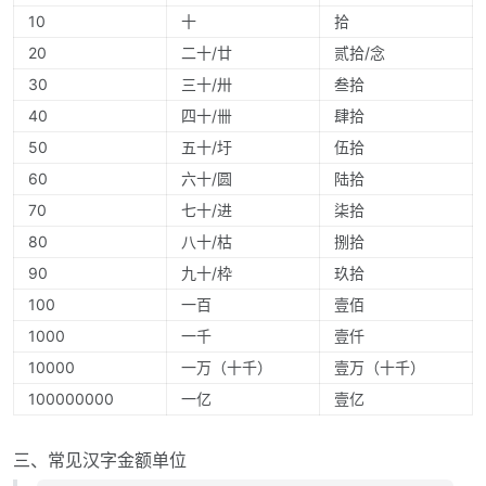
10
十
拾
20
二十/廿
贰拾/念
30
三十/卅
叁拾
40
四十/卌
肆拾
50
五十/圩
伍拾
60
六十/圆
陆拾
70
七十/进
柒拾
80
八十/枯
捌拾
90
九十/枠
玖拾
100
一百
壹佰
1000
一千
壹仟
10000
一万（十千）
壹万（十千）
100000000
一亿
壹亿
三、常见汉字金额单位