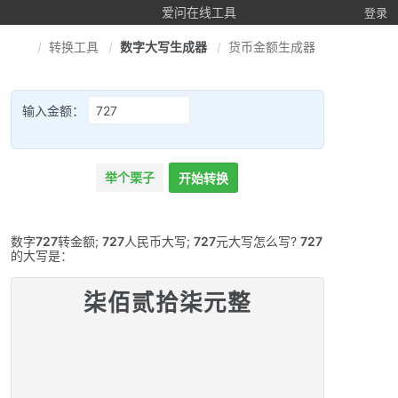
爱问在线工具
登录
转换工具
数字大写生成器
货币金额生成器
输入金额：
举个栗子
开始转换
数字
727
转金额;
727
人民币大写;
727
元大写怎么写?
727
的大写是：
柒佰贰拾柒元整