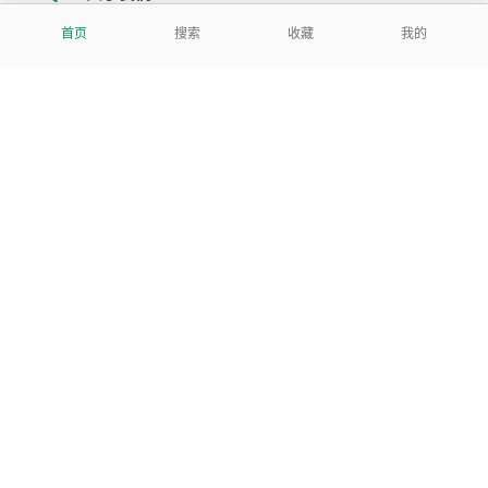
首页
搜索
收藏
我的
我们努力把每一个工具做成批量处理的产品
让每个人和组织都能轻松使用
服务号
公司
关于本站
反馈建议
数据处理及免责申明