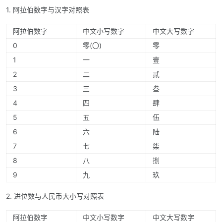
1. 阿拉伯数字与汉字对照表
阿拉伯数字
中文小写数字
中文大写数字
0
零(〇)
零
1
一
壹
2
二
贰
3
三
叁
4
四
肆
5
五
伍
6
六
陆
7
七
柒
8
八
捌
9
九
玖
2. 进位数与人民币大小写对照表
阿拉伯数字
中文小写数字
中文大写数字