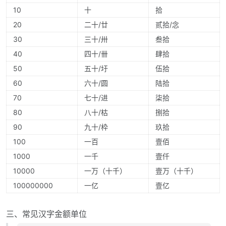
10
十
拾
20
二十/廿
贰拾/念
30
三十/卅
叁拾
40
四十/卌
肆拾
50
五十/圩
伍拾
60
六十/圆
陆拾
70
七十/进
柒拾
80
八十/枯
捌拾
90
九十/枠
玖拾
100
一百
壹佰
1000
一千
壹仟
10000
一万（十千）
壹万（十千）
100000000
一亿
壹亿
三、常见汉字金额单位