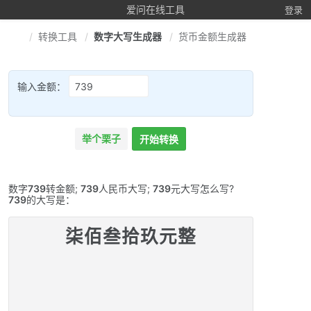
爱问在线工具
登录
转换工具
数字大写生成器
货币金额生成器
输入金额：
举个栗子
开始转换
数字
739
转金额;
739
人民币大写;
739
元大写怎么写?
739
的大写是：
柒佰叁拾玖元整