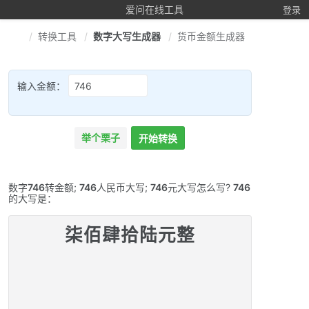
爱问在线工具
登录
转换工具
数字大写生成器
货币金额生成器
输入金额：
举个栗子
开始转换
数字
746
转金额;
746
人民币大写;
746
元大写怎么写?
746
的大写是：
柒佰肆拾陆元整