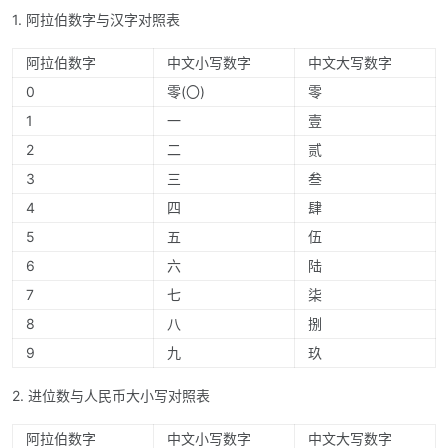
1. 阿拉伯数字与汉字对照表
阿拉伯数字
中文小写数字
中文大写数字
0
零(〇)
零
1
一
壹
2
二
贰
3
三
叁
4
四
肆
5
五
伍
6
六
陆
7
七
柒
8
八
捌
9
九
玖
2. 进位数与人民币大小写对照表
阿拉伯数字
中文小写数字
中文大写数字