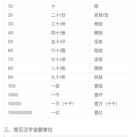
10
十
拾
20
二十/廿
贰拾/念
30
三十/卅
叁拾
40
四十/卌
肆拾
50
五十/圩
伍拾
60
六十/圆
陆拾
70
七十/进
柒拾
80
八十/枯
捌拾
90
九十/枠
玖拾
100
一百
壹佰
1000
一千
壹仟
10000
一万（十千）
壹万（十千）
100000000
一亿
壹亿
三、常见汉字金额单位