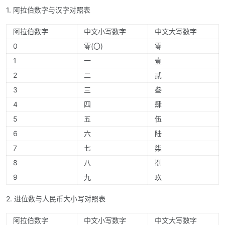
1. 阿拉伯数字与汉字对照表
阿拉伯数字
中文小写数字
中文大写数字
0
零(〇)
零
1
一
壹
2
二
贰
3
三
叁
4
四
肆
5
五
伍
6
六
陆
7
七
柒
8
八
捌
9
九
玖
2. 进位数与人民币大小写对照表
阿拉伯数字
中文小写数字
中文大写数字