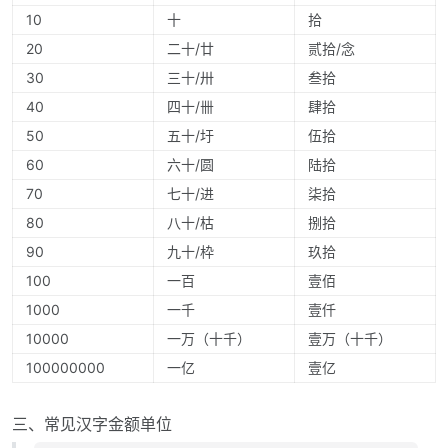
10
十
拾
20
二十/廿
贰拾/念
30
三十/卅
叁拾
40
四十/卌
肆拾
50
五十/圩
伍拾
60
六十/圆
陆拾
70
七十/进
柒拾
80
八十/枯
捌拾
90
九十/枠
玖拾
100
一百
壹佰
1000
一千
壹仟
10000
一万（十千）
壹万（十千）
100000000
一亿
壹亿
三、常见汉字金额单位