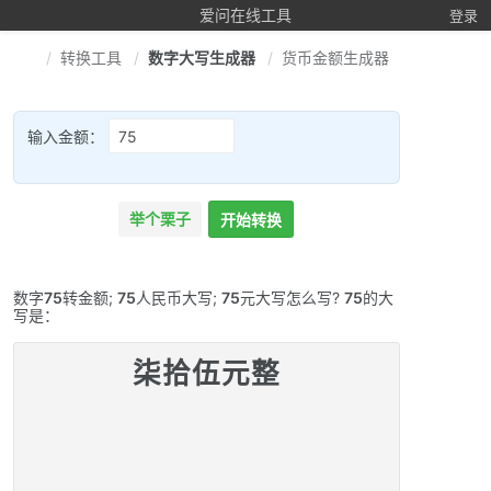
爱问在线工具
登录
转换工具
数字大写生成器
货币金额生成器
输入金额：
举个栗子
开始转换
数字
75
转金额;
75
人民币大写;
75
元大写怎么写?
75
的大
写是：
柒拾伍元整