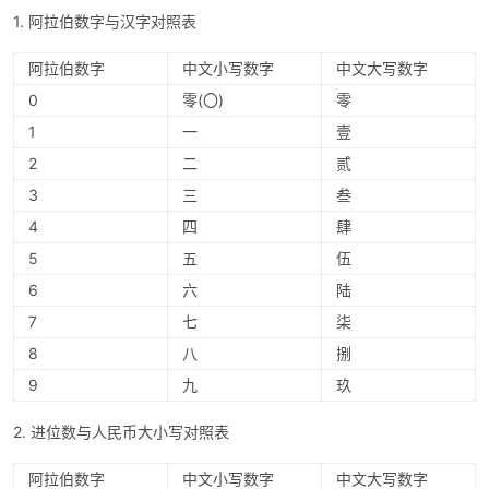
1. 阿拉伯数字与汉字对照表
阿拉伯数字
中文小写数字
中文大写数字
0
零(〇)
零
1
一
壹
2
二
贰
3
三
叁
4
四
肆
5
五
伍
6
六
陆
7
七
柒
8
八
捌
9
九
玖
2. 进位数与人民币大小写对照表
阿拉伯数字
中文小写数字
中文大写数字