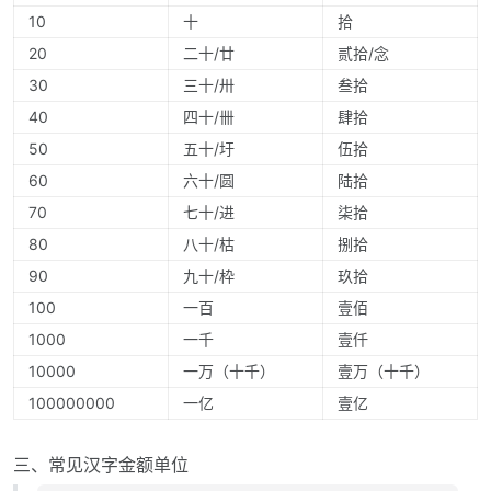
10
十
拾
20
二十/廿
贰拾/念
30
三十/卅
叁拾
40
四十/卌
肆拾
50
五十/圩
伍拾
60
六十/圆
陆拾
70
七十/进
柒拾
80
八十/枯
捌拾
90
九十/枠
玖拾
100
一百
壹佰
1000
一千
壹仟
10000
一万（十千）
壹万（十千）
100000000
一亿
壹亿
三、常见汉字金额单位