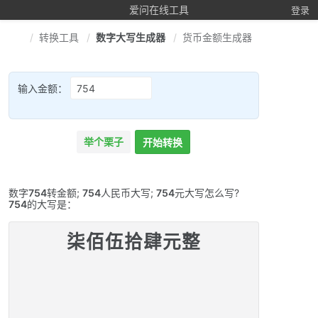
爱问在线工具
登录
转换工具
数字大写生成器
货币金额生成器
输入金额：
举个栗子
开始转换
数字
754
转金额;
754
人民币大写;
754
元大写怎么写?
754
的大写是：
柒佰伍拾肆元整