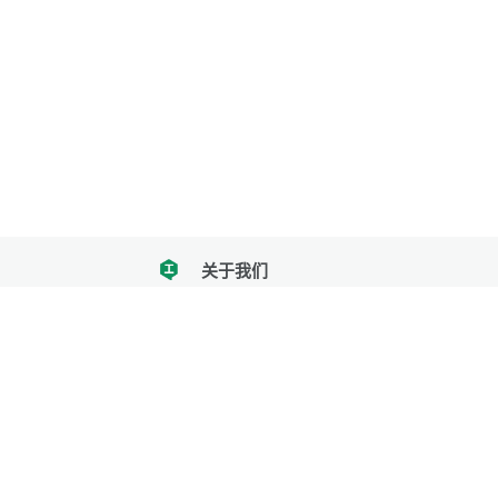
关于我们
tencent
我们努力把每一个工具做成批量处理的产品
让每个人和组织都能轻松使用