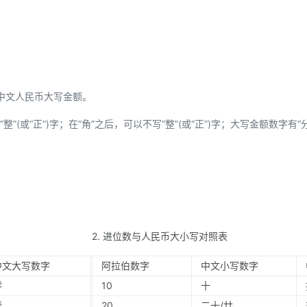
中文人民币大写金额。
”(或“正”)字；在“角”之后，可以不写“整”(或“正”)字；大写金额数字有“
2. 进位数与人民币大小写对照表
中文大写数字
阿拉伯数字
中文小写数字
零
10
十
壹
20
二十/廿