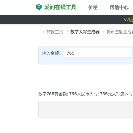
爱问在线工具
价格
帮助中心
V2
转换工具
数字大写生成器
货币金额生成
输入金额：
数字
765
转金额;
765
人民币大写;
765
元大写怎么写