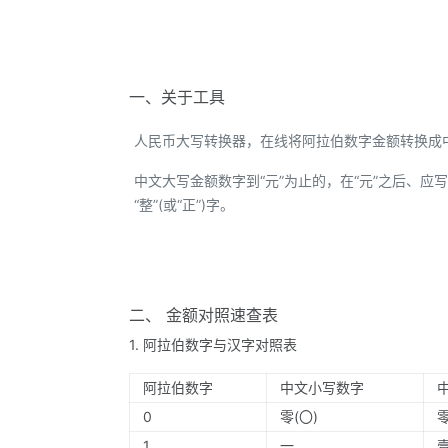
一、关于工具
人民币大写转换器，在线将阿拉伯数字金额转换成
中文大写金额数字到“元”为止的，在“元”之后、应写“整
“整”(或“正”)字。
二、 金额对照速查表
1. 阿拉伯数字与汉字对照表
阿拉伯数字
中文小写数字
0
零(〇)
1
一