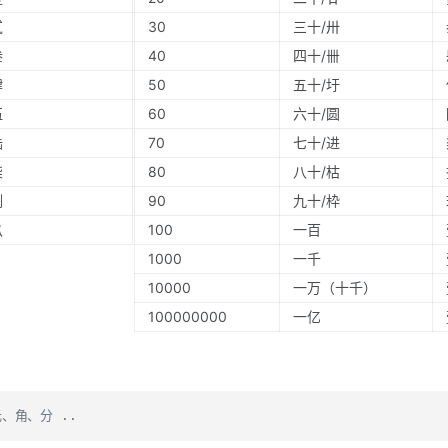
贰
30
三十/卅
叁
40
四十/卌
肆
50
五十/圩
伍
60
六十/圆
陆
70
七十/进
柒
80
八十/枯
捌
90
九十/枠
玖
100
一百
1000
一千
10000
一万（十千）
100000000
一亿
、角、分 ..