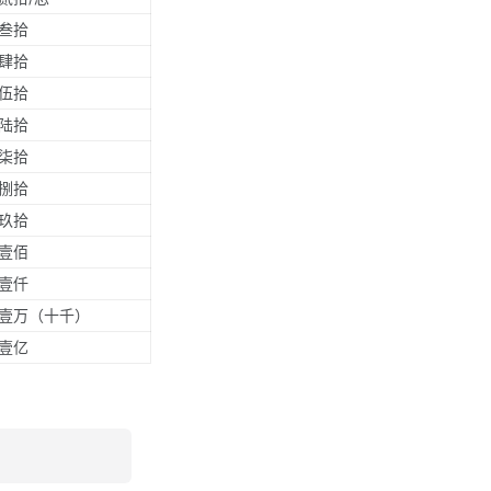
叁拾
肆拾
伍拾
陆拾
柒拾
捌拾
玖拾
壹佰
壹仟
壹万（十千）
壹亿