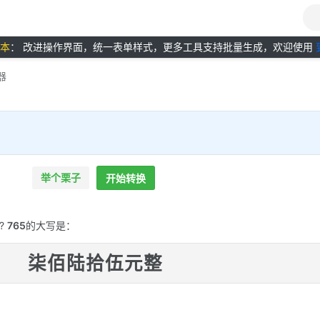
版本
： 改进操作界面，统一表单样式，更多工具支持批量生成，欢迎使用
器
举个栗子
开始转换
?
765
的大写是：
柒佰陆拾伍元整