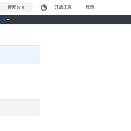
开放工具
登录
搜索 ⌘ K
到达
~