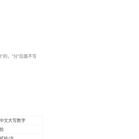
分”的，“分”后面不写
中文大写数字
拾
贰拾/念