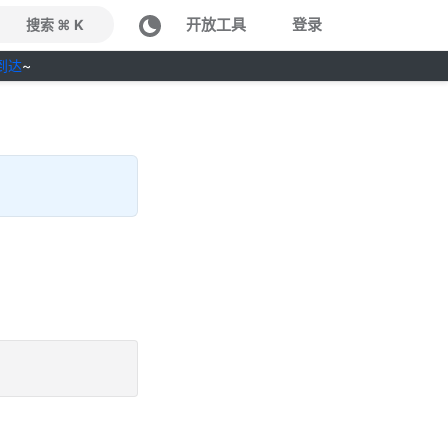
开放工具
登录
搜索 ⌘ K
到达
~