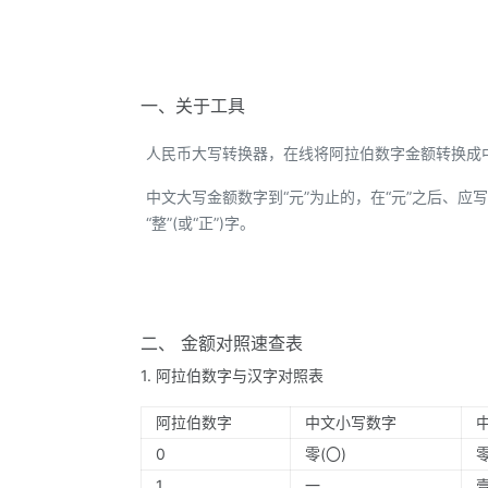
一、关于工具
人民币大写转换器，在线将阿拉伯数字金额转换成
中文大写金额数字到“元”为止的，在“元”之后、应写“整
“整”(或“正”)字。
二、 金额对照速查表
1. 阿拉伯数字与汉字对照表
阿拉伯数字
中文小写数字
0
零(〇)
1
一