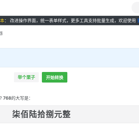
版本
： 改进操作界面，统一表单样式，更多工具支持批量生成，欢迎使用
器
举个栗子
开始转换
?
768
的大写是：
柒佰陆拾捌元整