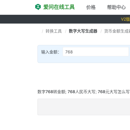
爱问在线工具
价格
帮助中心
V2
转换工具
数字大写生成器
货币金额生成
输入金额：
数字
768
转金额;
768
人民币大写;
768
元大写怎么写