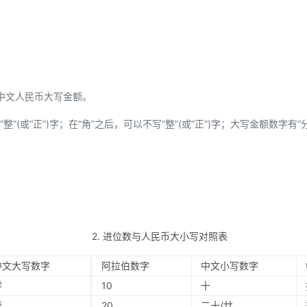
中文人民币大写金额。
”(或“正”)字；在“角”之后，可以不写“整”(或“正”)字；大写金额数字有“
2. 进位数与人民币大小写对照表
中文大写数字
阿拉伯数字
中文小写数字
零
10
十
壹
20
二十/廿