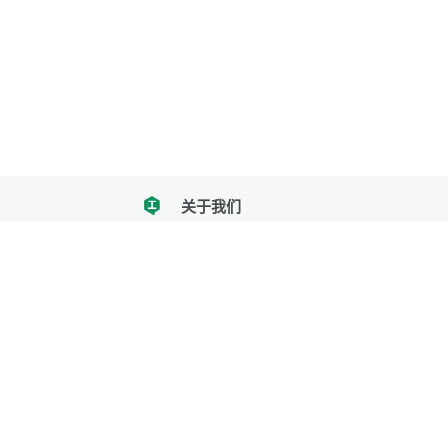
关于我们
tencent
我们努力把每一个工具做成批量处理的产品
让每个人和组织都能轻松使用