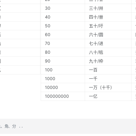
贰
30
三十/卅
叁
40
四十/卌
肆
50
五十/圩
伍
60
六十/圆
陆
70
七十/进
柒
80
八十/枯
捌
90
九十/枠
玖
100
一百
1000
一千
10000
一万（十千）
100000000
一亿
、角、分 ..