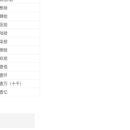
叁拾
肆拾
伍拾
陆拾
柒拾
捌拾
玖拾
壹佰
壹仟
壹万（十千）
壹亿