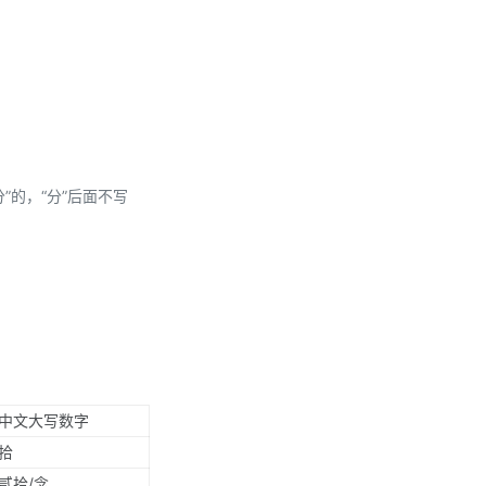
分”的，“分”后面不写
中文大写数字
拾
贰拾/念