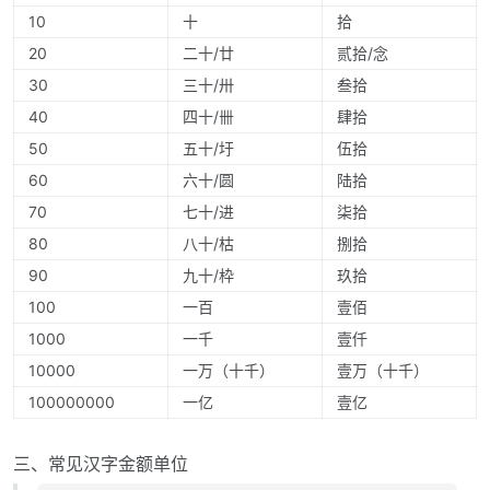
10
十
拾
20
二十/廿
贰拾/念
30
三十/卅
叁拾
40
四十/卌
肆拾
50
五十/圩
伍拾
60
六十/圆
陆拾
70
七十/进
柒拾
80
八十/枯
捌拾
90
九十/枠
玖拾
100
一百
壹佰
1000
一千
壹仟
10000
一万（十千）
壹万（十千）
100000000
一亿
壹亿
三、常见汉字金额单位