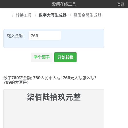
爱问在线工具
登录
转换工具
数字大写生成器
货币金额生成器
输入金额：
举个栗子
开始转换
数字
769
转金额;
769
人民币大写;
769
元大写怎么写?
769
的大写是：
柒佰陆拾玖元整