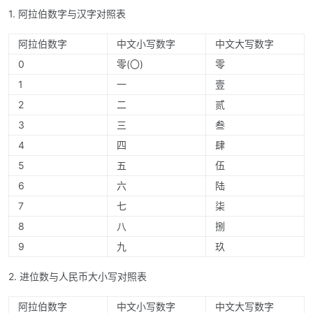
1. 阿拉伯数字与汉字对照表
阿拉伯数字
中文小写数字
中文大写数字
0
零(〇)
零
1
一
壹
2
二
贰
3
三
叁
4
四
肆
5
五
伍
6
六
陆
7
七
柒
8
八
捌
9
九
玖
2. 进位数与人民币大小写对照表
阿拉伯数字
中文小写数字
中文大写数字