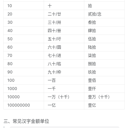
10
十
拾
20
二十/廿
贰拾/念
30
三十/卅
叁拾
40
四十/卌
肆拾
50
五十/圩
伍拾
60
六十/圆
陆拾
70
七十/进
柒拾
80
八十/枯
捌拾
90
九十/枠
玖拾
100
一百
壹佰
1000
一千
壹仟
10000
一万（十千）
壹万（十千）
100000000
一亿
壹亿
三、常见汉字金额单位