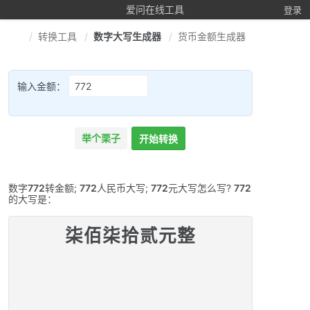
爱问在线工具
登录
转换工具
数字大写生成器
货币金额生成器
输入金额：
举个栗子
开始转换
数字
772
转金额;
772
人民币大写;
772
元大写怎么写?
772
的大写是：
柒佰柒拾贰元整