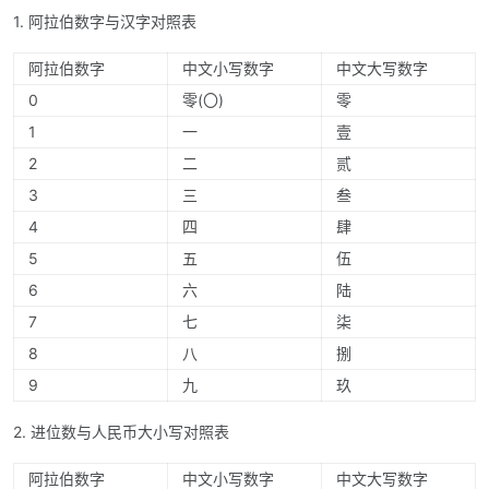
1. 阿拉伯数字与汉字对照表
阿拉伯数字
中文小写数字
中文大写数字
0
零(〇)
零
1
一
壹
2
二
贰
3
三
叁
4
四
肆
5
五
伍
6
六
陆
7
七
柒
8
八
捌
9
九
玖
2. 进位数与人民币大小写对照表
阿拉伯数字
中文小写数字
中文大写数字