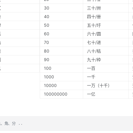
贰
30
三十/卅
叁
40
四十/卌
肆
50
五十/圩
伍
60
六十/圆
陆
70
七十/进
柒
80
八十/枯
捌
90
九十/枠
玖
100
一百
1000
一千
10000
一万（十千）
100000000
一亿
、角、分 ..