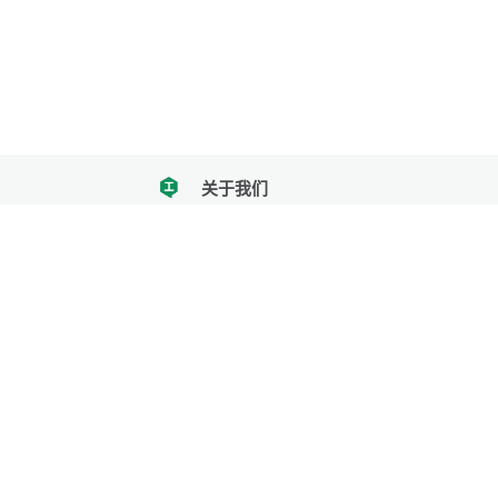
关于我们
tencent
我们努力把每一个工具做成批量处理的产品
让每个人和组织都能轻松使用
服务号