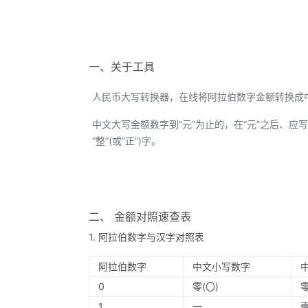
一、关于工具
人民币大写转换器，在线将阿拉伯数字金额转换成
中文大写金额数字到“元”为止的，在“元”之后、应写“整
“整”(或“正”)字。
二、 金额对照速查表
1. 阿拉伯数字与汉字对照表
阿拉伯数字
中文小写数字
0
零(〇)
1
一