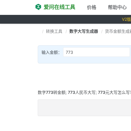
爱问在线工具
价格
帮助中心
V2
转换工具
数字大写生成器
货币金额生成
输入金额：
数字
773
转金额;
773
人民币大写;
773
元大写怎么写