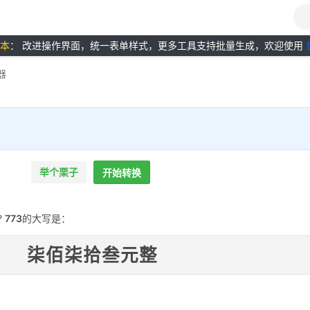
版本
： 改进操作界面，统一表单样式，更多工具支持批量生成，欢迎使用
器
举个栗子
开始转换
?
773
的大写是：
柒佰柒拾叁元整