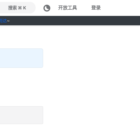
开放工具
登录
搜索 ⌘ K
到达
~