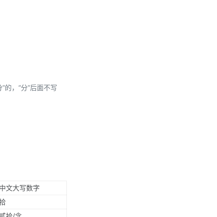
分”的，“分”后面不写
中文大写数字
拾
贰拾/念