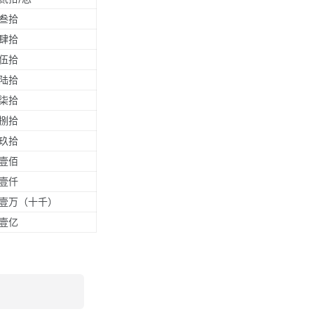
叁拾
肆拾
伍拾
陆拾
柒拾
捌拾
玖拾
壹佰
壹仟
壹万（十千）
壹亿