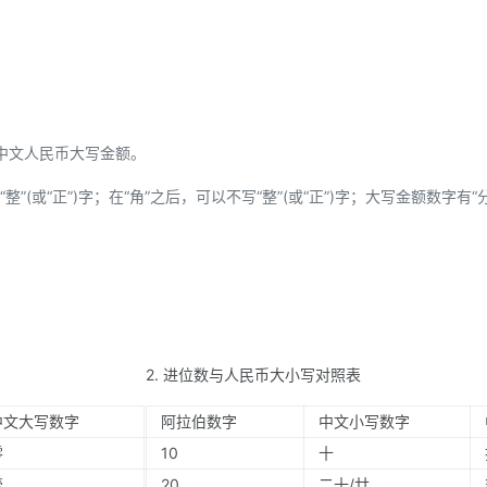
中文人民币大写金额。
”(或“正”)字；在“角”之后，可以不写“整”(或“正”)字；大写金额数字有“
2. 进位数与人民币大小写对照表
中文大写数字
阿拉伯数字
中文小写数字
零
10
十
壹
20
二十/廿