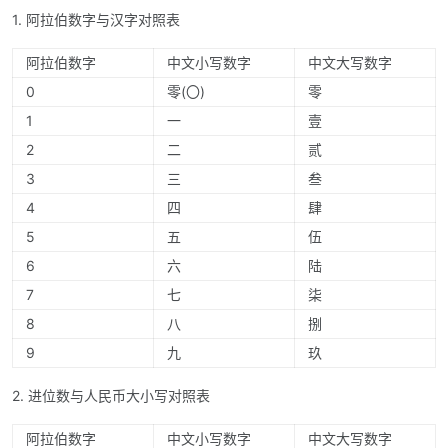
1. 阿拉伯数字与汉字对照表
阿拉伯数字
中文小写数字
中文大写数字
0
零(〇)
零
1
一
壹
2
二
贰
3
三
叁
4
四
肆
5
五
伍
6
六
陆
7
七
柒
8
八
捌
9
九
玖
2. 进位数与人民币大小写对照表
阿拉伯数字
中文小写数字
中文大写数字