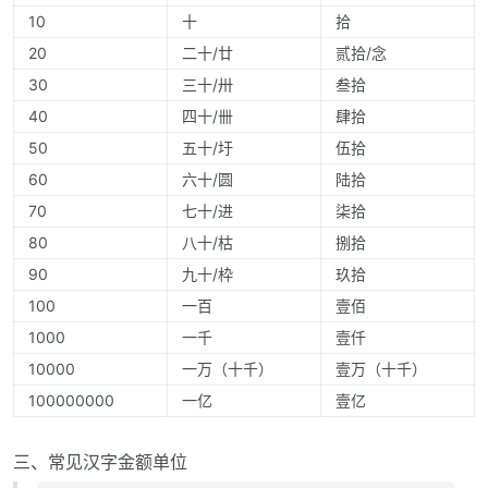
10
十
拾
20
二十/廿
贰拾/念
30
三十/卅
叁拾
40
四十/卌
肆拾
50
五十/圩
伍拾
60
六十/圆
陆拾
70
七十/进
柒拾
80
八十/枯
捌拾
90
九十/枠
玖拾
100
一百
壹佰
1000
一千
壹仟
10000
一万（十千）
壹万（十千）
100000000
一亿
壹亿
三、常见汉字金额单位