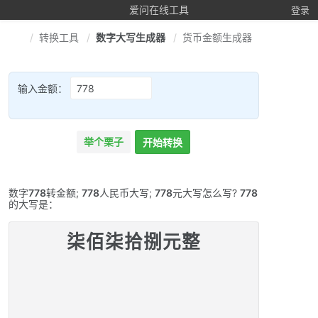
爱问在线工具
登录
转换工具
数字大写生成器
货币金额生成器
输入金额：
举个栗子
开始转换
数字
778
转金额;
778
人民币大写;
778
元大写怎么写?
778
的大写是：
柒佰柒拾捌元整