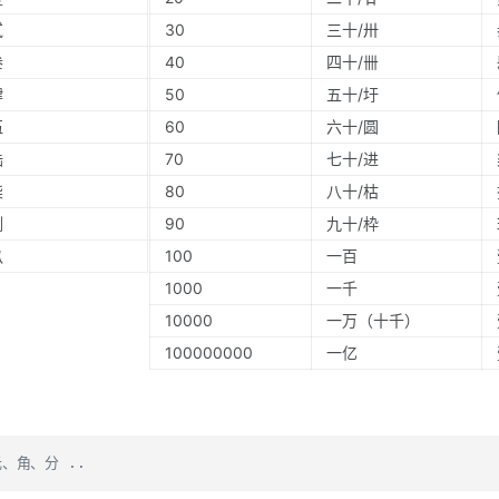
贰
30
三十/卅
叁
40
四十/卌
肆
50
五十/圩
伍
60
六十/圆
陆
70
七十/进
柒
80
八十/枯
捌
90
九十/枠
玖
100
一百
1000
一千
10000
一万（十千）
100000000
一亿
、角、分 ..