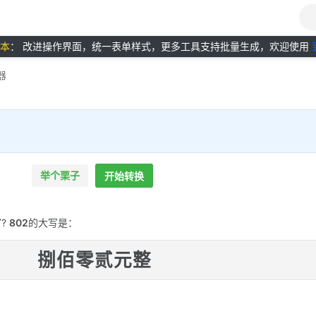
版本
： 改进操作界面，统一表单样式，更多工具支持批量生成，欢迎使用
器
举个栗子
开始转换
?
802
的大写是：
捌佰零贰元整