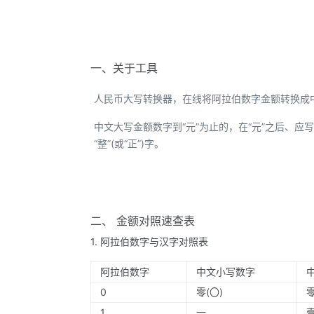
一、关于工具
人民币大写转换器，在线将阿拉伯数字金额转换成
中文大写金额数字到“元”为止的，在“元”之后、应写“整
“整”(或“正”)字。
二、 金额对照速查表
1. 阿拉伯数字与汉字对照表
阿拉伯数字
中文小写数字
0
零(〇)
1
一