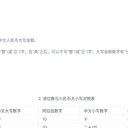
中文人民币大写金额。
”(或“正”)字；在“角”之后，可以不写“整”(或“正”)字；大写金额数字有“
2. 进位数与人民币大小写对照表
中文大写数字
阿拉伯数字
中文小写数字
零
10
十
壹
20
二十/廿