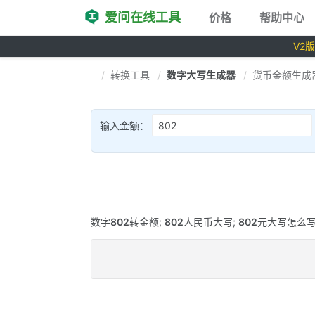
爱问在线工具
价格
帮助中心
V2
转换工具
数字大写生成器
货币金额生成
输入金额：
数字
802
转金额;
802
人民币大写;
802
元大写怎么写