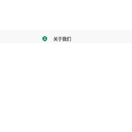
关于我们
tencent
我们努力把每一个工具做成批量处理的产品
让每个人和组织都能轻松使用
服务号