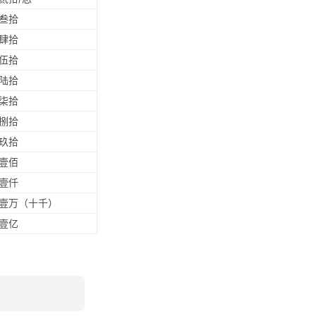
叁拾
肆拾
伍拾
陆拾
柒拾
捌拾
玖拾
壹佰
壹仟
壹万（十千）
壹亿