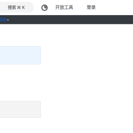
开放工具
登录
搜索 ⌘ K
到达
~