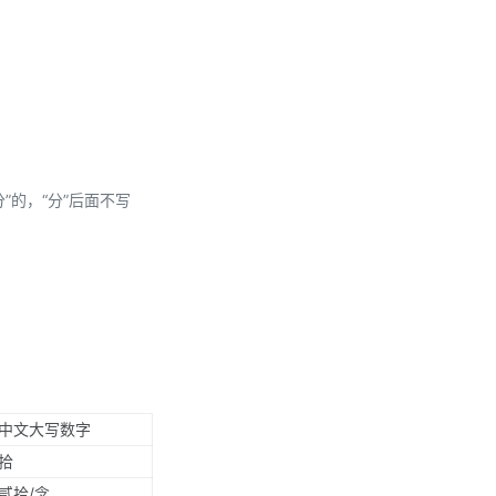
分”的，“分”后面不写
中文大写数字
拾
贰拾/念