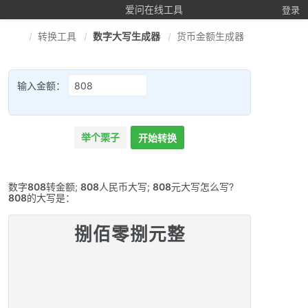
爱问在线工具
登录
转换工具
数字大写生成器
货币金额生成器
输入金额：
举个栗子
开始转换
数字
808
转金额;
808
人民币大写;
808
元大写怎么写?
808
的大写是：
捌佰零捌元整