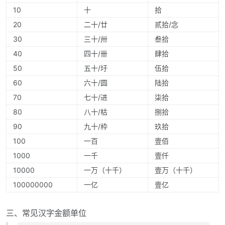
10
十
拾
20
二十/廿
贰拾/念
30
三十/卅
叁拾
40
四十/卌
肆拾
50
五十/圩
伍拾
60
六十/圆
陆拾
70
七十/进
柒拾
80
八十/枯
捌拾
90
九十/枠
玖拾
100
一百
壹佰
1000
一千
壹仟
10000
一万（十千）
壹万（十千）
100000000
一亿
壹亿
三、常见汉字金额单位