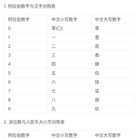
1. 阿拉伯数字与汉字对照表
阿拉伯数字
中文小写数字
中文大写数字
0
零(〇)
零
1
一
壹
2
二
贰
3
三
叁
4
四
肆
5
五
伍
6
六
陆
7
七
柒
8
八
捌
9
九
玖
2. 进位数与人民币大小写对照表
阿拉伯数字
中文小写数字
中文大写数字