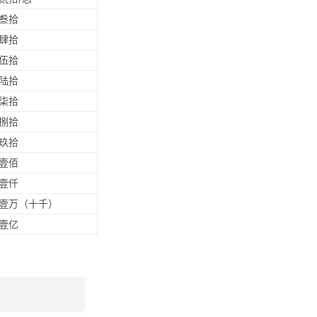
叁拾
肆拾
伍拾
陆拾
柒拾
捌拾
玖拾
壹佰
壹仟
壹万（十千）
壹亿