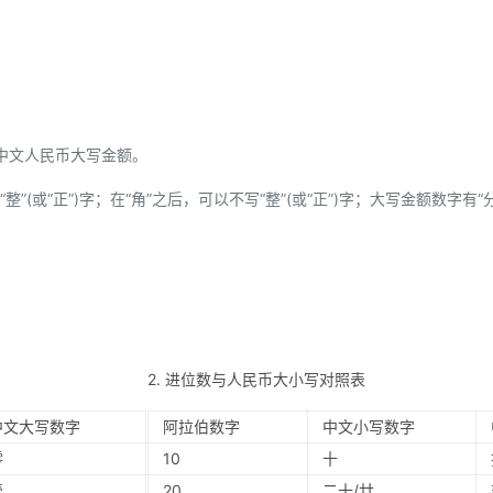
中文人民币大写金额。
”(或“正”)字；在“角”之后，可以不写“整”(或“正”)字；大写金额数字有“
2. 进位数与人民币大小写对照表
中文大写数字
阿拉伯数字
中文小写数字
零
10
十
壹
20
二十/廿