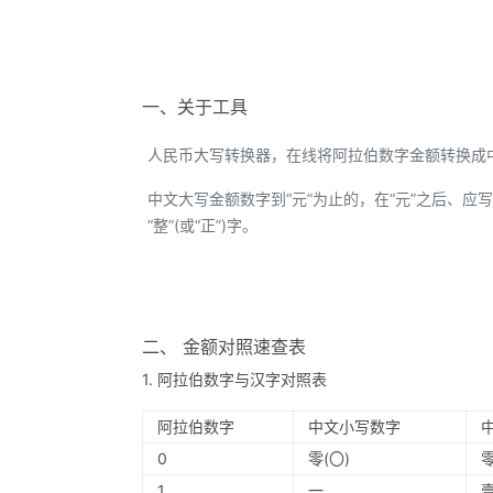
一、关于工具
人民币大写转换器，在线将阿拉伯数字金额转换成
中文大写金额数字到“元”为止的，在“元”之后、应写“整
“整”(或“正”)字。
二、 金额对照速查表
1. 阿拉伯数字与汉字对照表
阿拉伯数字
中文小写数字
0
零(〇)
1
一