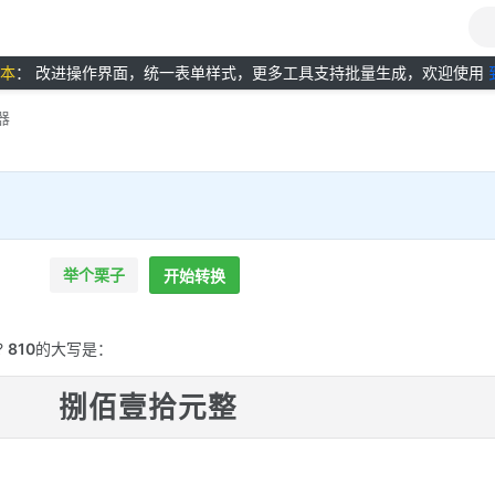
版本
： 改进操作界面，统一表单样式，更多工具支持批量生成，欢迎使用
器
举个栗子
开始转换
?
810
的大写是：
捌佰壹拾元整