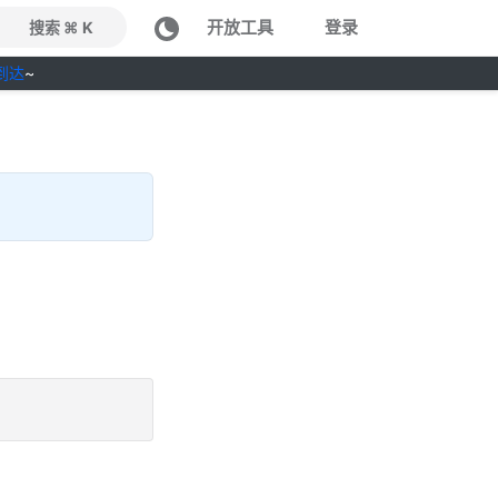
开放工具
登录
搜索 ⌘ K
到达
~