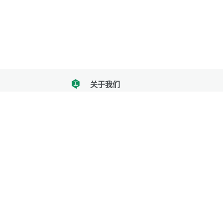
关于我们
tencent
我们努力把每一个工具做成批量处理的产品
让每个人和组织都能轻松使用
服务号