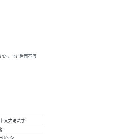
分”的，“分”后面不写
中文大写数字
拾
贰拾/念