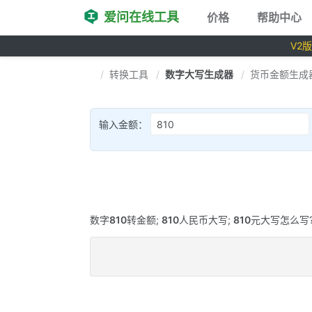
爱问在线工具
价格
帮助中心
V2
转换工具
数字大写生成器
货币金额生成
输入金额：
数字
810
转金额;
810
人民币大写;
810
元大写怎么写