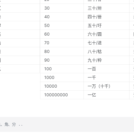
贰
30
三十/卅
叁
40
四十/卌
肆
50
五十/圩
伍
60
六十/圆
陆
70
七十/进
柒
80
八十/枯
捌
90
九十/枠
玖
100
一百
1000
一千
10000
一万（十千）
100000000
一亿
、角、分 ..