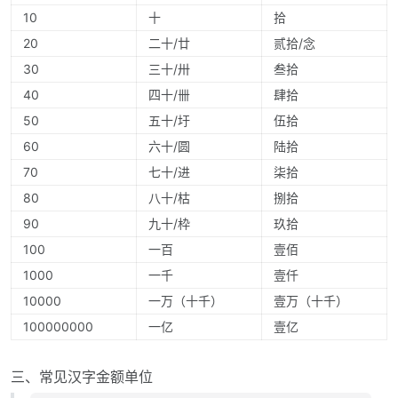
10
十
拾
20
二十/廿
贰拾/念
30
三十/卅
叁拾
40
四十/卌
肆拾
50
五十/圩
伍拾
60
六十/圆
陆拾
70
七十/进
柒拾
80
八十/枯
捌拾
90
九十/枠
玖拾
100
一百
壹佰
1000
一千
壹仟
10000
一万（十千）
壹万（十千）
100000000
一亿
壹亿
三、常见汉字金额单位