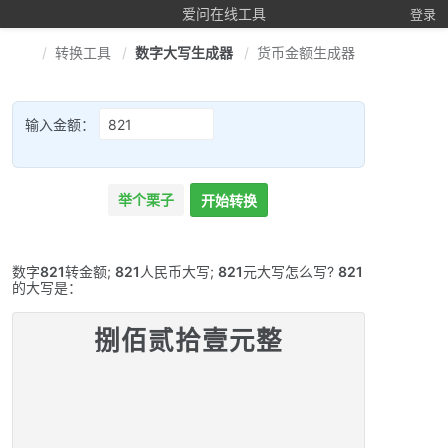
爱问在线工具
登录
转换工具
数字大写生成器
货币金额生成器
输入金额：
举个栗子
开始转换
数字
821
转金额;
821
人民币大写;
821
元大写怎么写?
821
的大写是：
捌佰贰拾壹元整