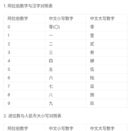
1. 阿拉伯数字与汉字对照表
阿拉伯数字
中文小写数字
中文大写数字
0
零(〇)
零
1
一
壹
2
二
贰
3
三
叁
4
四
肆
5
五
伍
6
六
陆
7
七
柒
8
八
捌
9
九
玖
2. 进位数与人民币大小写对照表
阿拉伯数字
中文小写数字
中文大写数字