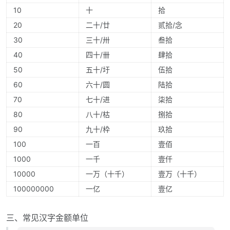
10
十
拾
20
二十/廿
贰拾/念
30
三十/卅
叁拾
40
四十/卌
肆拾
50
五十/圩
伍拾
60
六十/圆
陆拾
70
七十/进
柒拾
80
八十/枯
捌拾
90
九十/枠
玖拾
100
一百
壹佰
1000
一千
壹仟
10000
一万（十千）
壹万（十千）
100000000
一亿
壹亿
三、常见汉字金额单位