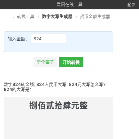
爱问在线工具
登录
转换工具
数字大写生成器
货币金额生成器
输入金额：
举个栗子
开始转换
数字
824
转金额;
824
人民币大写;
824
元大写怎么写?
824
的大写是：
捌佰贰拾肆元整