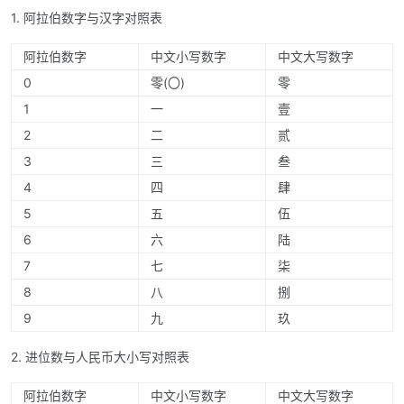
1. 阿拉伯数字与汉字对照表
阿拉伯数字
中文小写数字
中文大写数字
0
零(〇)
零
1
一
壹
2
二
贰
3
三
叁
4
四
肆
5
五
伍
6
六
陆
7
七
柒
8
八
捌
9
九
玖
2. 进位数与人民币大小写对照表
阿拉伯数字
中文小写数字
中文大写数字