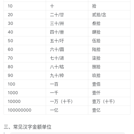
10
十
拾
20
二十/廿
贰拾/念
30
三十/卅
叁拾
40
四十/卌
肆拾
50
五十/圩
伍拾
60
六十/圆
陆拾
70
七十/进
柒拾
80
八十/枯
捌拾
90
九十/枠
玖拾
100
一百
壹佰
1000
一千
壹仟
10000
一万（十千）
壹万（十千）
100000000
一亿
壹亿
三、常见汉字金额单位