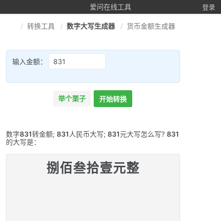
爱问在线工具
登录
转换工具
数字大写生成器
货币金额生成器
输入金额：
举个栗子
开始转换
数字
831
转金额;
831
人民币大写;
831
元大写怎么写?
831
的大写是：
捌佰叁拾壹元整