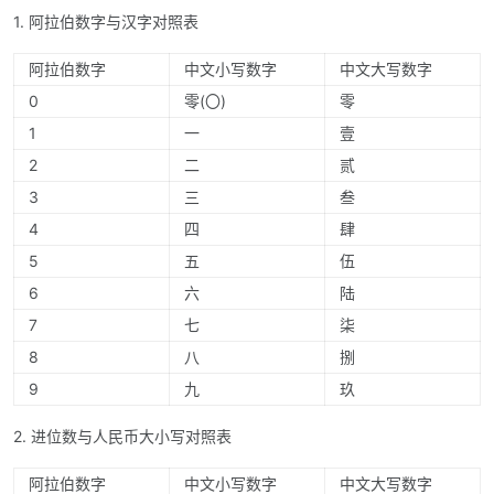
1. 阿拉伯数字与汉字对照表
阿拉伯数字
中文小写数字
中文大写数字
0
零(〇)
零
1
一
壹
2
二
贰
3
三
叁
4
四
肆
5
五
伍
6
六
陆
7
七
柒
8
八
捌
9
九
玖
2. 进位数与人民币大小写对照表
阿拉伯数字
中文小写数字
中文大写数字