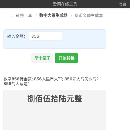
爱问在线工具
登录
转换工具
数字大写生成器
货币金额生成器
输入金额：
举个栗子
开始转换
数字
856
转金额;
856
人民币大写;
856
元大写怎么写?
856
的大写是：
捌佰伍拾陆元整