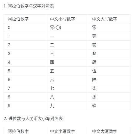
1. 阿拉伯数字与汉字对照表
阿拉伯数字
中文小写数字
中文大写数字
0
零(〇)
零
1
一
壹
2
二
贰
3
三
叁
4
四
肆
5
五
伍
6
六
陆
7
七
柒
8
八
捌
9
九
玖
2. 进位数与人民币大小写对照表
阿拉伯数字
中文小写数字
中文大写数字