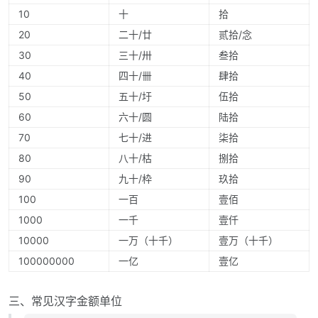
10
十
拾
20
二十/廿
贰拾/念
30
三十/卅
叁拾
40
四十/卌
肆拾
50
五十/圩
伍拾
60
六十/圆
陆拾
70
七十/进
柒拾
80
八十/枯
捌拾
90
九十/枠
玖拾
100
一百
壹佰
1000
一千
壹仟
10000
一万（十千）
壹万（十千）
100000000
一亿
壹亿
三、常见汉字金额单位