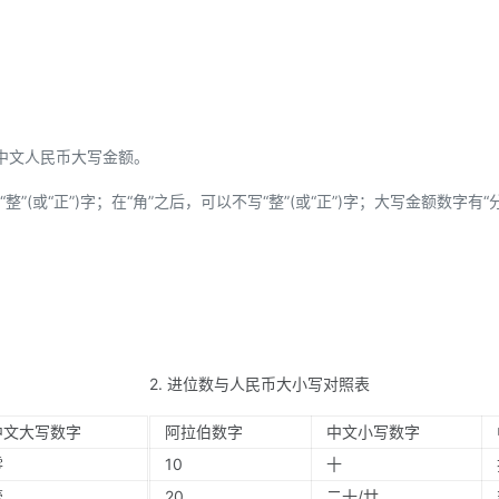
中文人民币大写金额。
”(或“正”)字；在“角”之后，可以不写“整”(或“正”)字；大写金额数字有“
2. 进位数与人民币大小写对照表
中文大写数字
阿拉伯数字
中文小写数字
零
10
十
壹
20
二十/廿