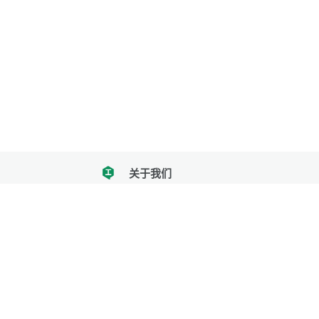
关于我们
tencent
我们努力把每一个工具做成批量处理的产品
让每个人和组织都能轻松使用