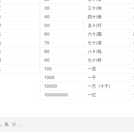
贰
30
三十/卅
叁
40
四十/卌
肆
50
五十/圩
伍
60
六十/圆
陆
70
七十/进
柒
80
八十/枯
捌
90
九十/枠
玖
100
一百
1000
一千
10000
一万（十千）
100000000
一亿
、角、分 ..