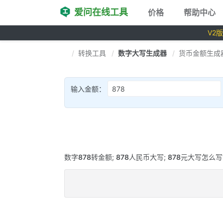
爱问在线工具
价格
帮助中心
V2
转换工具
数字大写生成器
货币金额生成
输入金额：
数字
878
转金额;
878
人民币大写;
878
元大写怎么写