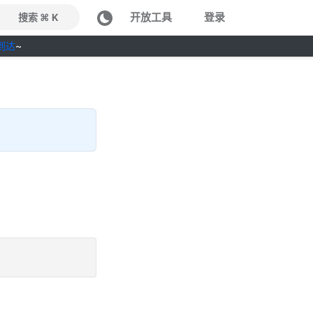
开放工具
登录
搜索 ⌘ K
到达
~