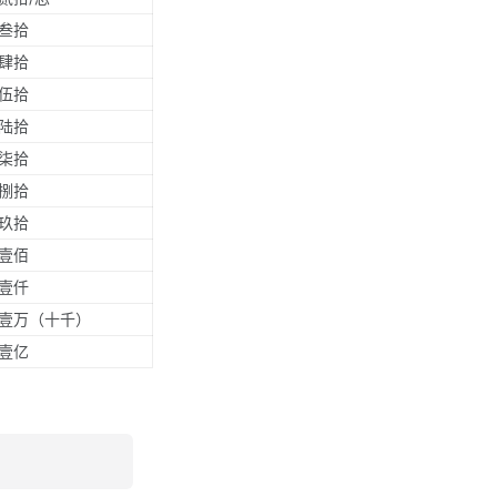
叁拾
肆拾
伍拾
陆拾
柒拾
捌拾
玖拾
壹佰
壹仟
壹万（十千）
壹亿