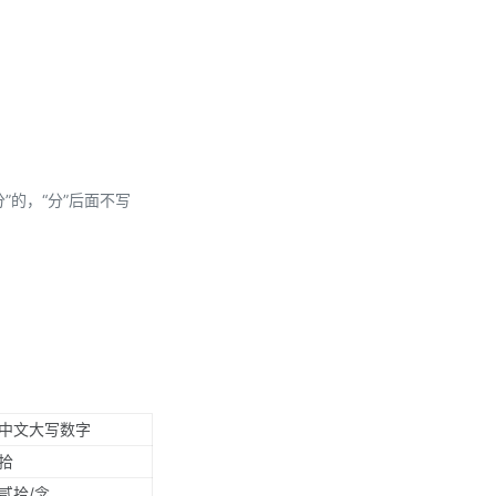
分”的，“分”后面不写
中文大写数字
拾
贰拾/念