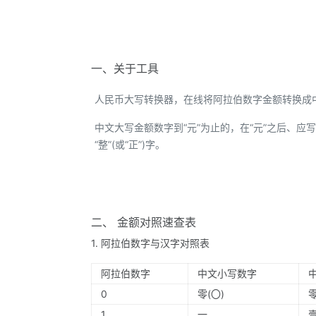
一、关于工具
人民币大写转换器，在线将阿拉伯数字金额转换成
中文大写金额数字到“元”为止的，在“元”之后、应写“整
“整”(或“正”)字。
二、 金额对照速查表
1. 阿拉伯数字与汉字对照表
阿拉伯数字
中文小写数字
0
零(〇)
1
一