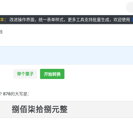
版本
： 改进操作界面，统一表单样式，更多工具支持批量生成，欢迎使用
器
举个栗子
开始转换
?
878
的大写是：
捌佰柒拾捌元整