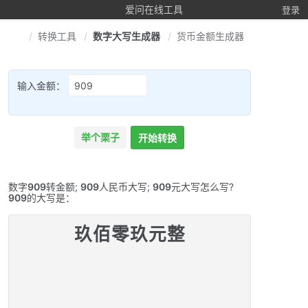
爱问在线工具
登录
转换工具
数字大写生成器
货币金额生成器
输入金额：
举个栗子
开始转换
数字
909
转金额;
909
人民币大写;
909
元大写怎么写?
909
的大写是：
玖佰零玖元整