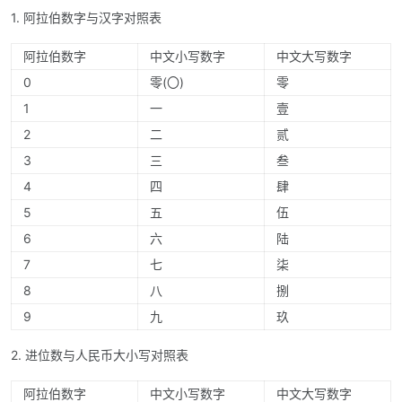
1. 阿拉伯数字与汉字对照表
阿拉伯数字
中文小写数字
中文大写数字
0
零(〇)
零
1
一
壹
2
二
贰
3
三
叁
4
四
肆
5
五
伍
6
六
陆
7
七
柒
8
八
捌
9
九
玖
2. 进位数与人民币大小写对照表
阿拉伯数字
中文小写数字
中文大写数字