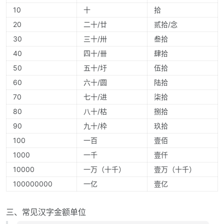
10
十
拾
20
二十/廿
贰拾/念
30
三十/卅
叁拾
40
四十/卌
肆拾
50
五十/圩
伍拾
60
六十/圆
陆拾
70
七十/进
柒拾
80
八十/枯
捌拾
90
九十/枠
玖拾
100
一百
壹佰
1000
一千
壹仟
10000
一万（十千）
壹万（十千）
100000000
一亿
壹亿
三、常见汉字金额单位