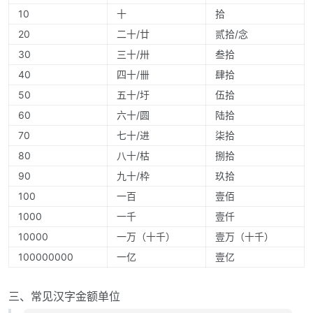
10
十
拾
20
二十/廿
贰拾/念
30
三十/卅
叁拾
40
四十/卌
肆拾
50
五十/圩
伍拾
60
六十/圆
陆拾
70
七十/进
柒拾
80
八十/枯
捌拾
90
九十/枠
玖拾
100
一百
壹佰
1000
一千
壹仟
10000
一万（十千）
壹万（十千）
100000000
一亿
壹亿
三、常见汉字金额单位