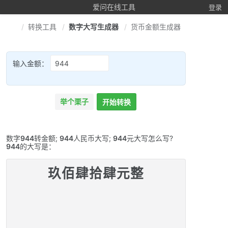
爱问在线工具
登录
转换工具
数字大写生成器
货币金额生成器
输入金额：
举个栗子
开始转换
数字
944
转金额;
944
人民币大写;
944
元大写怎么写?
944
的大写是：
玖佰肆拾肆元整