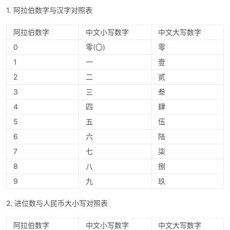
1. 阿拉伯数字与汉字对照表
阿拉伯数字
中文小写数字
中文大写数字
0
零(〇)
零
1
一
壹
2
二
贰
3
三
叁
4
四
肆
5
五
伍
6
六
陆
7
七
柒
8
八
捌
9
九
玖
2. 进位数与人民币大小写对照表
阿拉伯数字
中文小写数字
中文大写数字