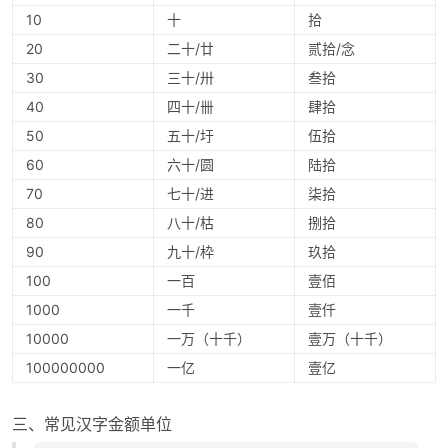
10
十
拾
20
二十/廿
贰拾/念
30
三十/卅
叁拾
40
四十/卌
肆拾
50
五十/圩
伍拾
60
六十/圆
陆拾
70
七十/进
柒拾
80
八十/枯
捌拾
90
九十/枠
玖拾
100
一百
壹佰
1000
一千
壹仟
10000
一万（十千）
壹万（十千）
100000000
一亿
壹亿
三、常见汉字金额单位