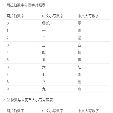
1. 阿拉伯数字与汉字对照表
阿拉伯数字
中文小写数字
中文大写数字
0
零(〇)
零
1
一
壹
2
二
贰
3
三
叁
4
四
肆
5
五
伍
6
六
陆
7
七
柒
8
八
捌
9
九
玖
2. 进位数与人民币大小写对照表
阿拉伯数字
中文小写数字
中文大写数字