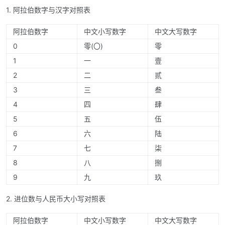
1. 阿拉伯数字与汉字对照表
阿拉伯数字
中文小写数字
中文大写数字
0
零(〇)
零
1
一
壹
2
二
贰
3
三
叁
4
四
肆
5
五
伍
6
六
陆
7
七
柒
8
八
捌
9
九
玖
2. 进位数与人民币大小写对照表
阿拉伯数字
中文小写数字
中文大写数字