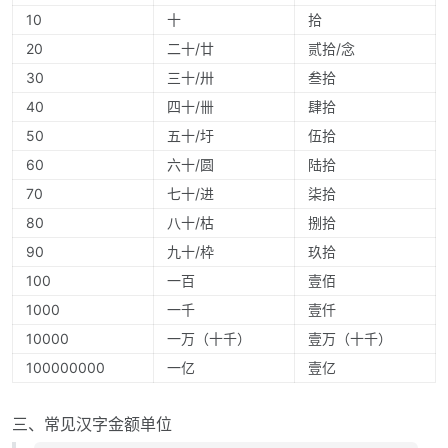
10
十
拾
20
二十/廿
贰拾/念
30
三十/卅
叁拾
40
四十/卌
肆拾
50
五十/圩
伍拾
60
六十/圆
陆拾
70
七十/进
柒拾
80
八十/枯
捌拾
90
九十/枠
玖拾
100
一百
壹佰
1000
一千
壹仟
10000
一万（十千）
壹万（十千）
100000000
一亿
壹亿
三、常见汉字金额单位