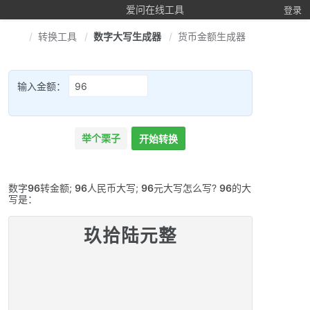
爱问在线工具
登录
转换工具
数字大写生成器
货币金额生成器
输入金额：
举个栗子
开始转换
数字
96
转金额;
96
人民币大写;
96
元大写怎么写?
96
的大
写是：
玖拾陆元整