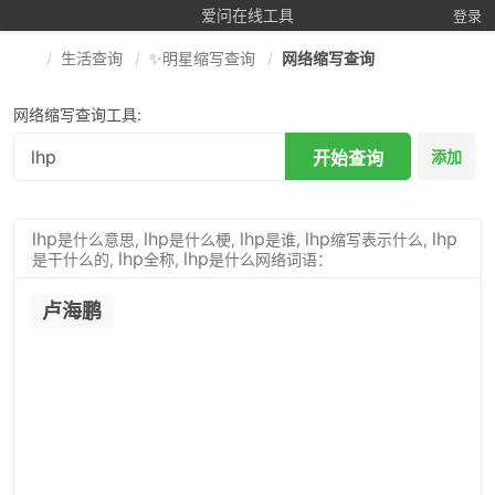
爱问在线工具
登录
生活查询
✨明星缩写查询
网络缩写查询
网络缩写查询工具:
开始查询
添加
lhp
lhp
lhp
lhp
lhp
是什么意思,
是什么梗,
是谁,
缩写表示什么,
lhp
lhp
是干什么的,
全称,
是什么网络词语：
卢海鹏