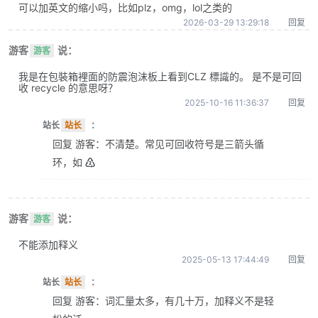
可以加英文的缩小吗，比如plz，omg，lol之类的
2026-03-29 13:29:18
回复
游客
说：
游客
我是在包裝箱裡面的防震泡沫板上看到CLZ 標識的。 是不是可回
收 recycle 的意思呀？
2025-10-16 11:36:37
回复
站长
站长
：
回复 游客：不清楚。常见可回收符号是三箭头循
环，如 ♴
游客
说：
游客
不能添加释义
2025-05-13 17:44:49
回复
站长
站长
：
回复 游客：词汇量太多，有几十万，加释义不是轻