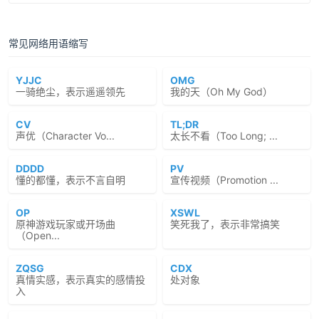
常见网络用语缩写
YJJC
OMG
一骑绝尘，表示遥遥领先
我的天（Oh My God）
CV
TL;DR
声优（Character Vo...
太长不看（Too Long; ...
DDDD
PV
懂的都懂，表示不言自明
宣传视频（Promotion ...
OP
XSWL
原神游戏玩家或开场曲
笑死我了，表示非常搞笑
（Open...
ZQSG
CDX
真情实感，表示真实的感情投
处对象
入