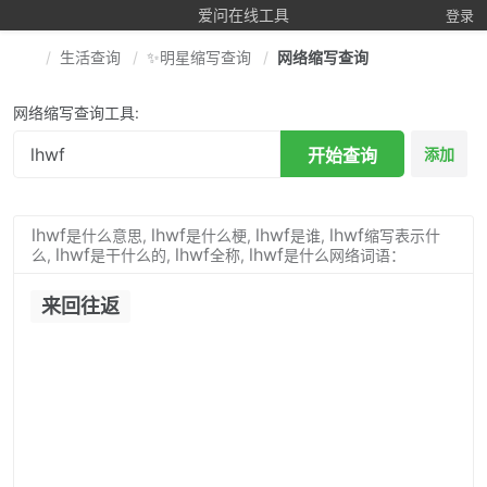
爱问在线工具
登录
生活查询
✨明星缩写查询
网络缩写查询
网络缩写查询工具:
开始查询
添加
lhwf
lhwf
lhwf
lhwf
是什么意思,
是什么梗,
是谁,
缩写表示什
lhwf
lhwf
lhwf
么,
是干什么的,
全称,
是什么网络词语：
来回往返