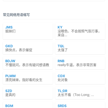
常见网络用语缩写
JMS
KY
姐妹们
没眼色、不会按照气氛行事，
来自...
GKD
TQL
搞快点，表示催促
太强了
BDJW
RNB
不懂就问，表示有疑问想请教
really牛逼，表示非常厉害
PLMM
CDX
漂亮妹妹，指好看的女生
处对象
SZD
TL;DR
是真的
太长不看（Too Long; ...
BGM
SRDS