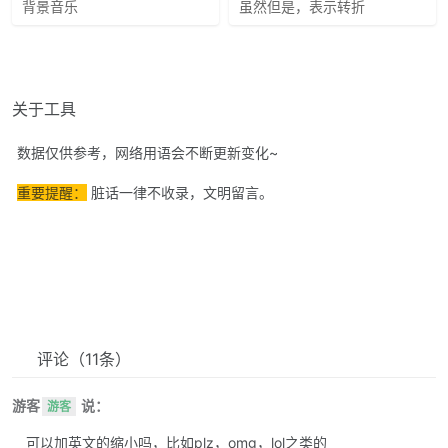
背景音乐
虽然但是，表示转折
关于工具
数据仅供参考，网络用语会不断更新变化~
重要提醒：
脏话一律不收录，文明留言。
评论
（11条）
游客
说：
游客
可以加英文的缩小吗，比如plz，omg，lol之类的