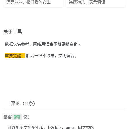
漂亮妹妹，指好看的女生
笑摸狗头，表示调侃
关于工具
数据仅供参考，网络用语会不断更新变化~
重要提醒：
脏话一律不收录，文明留言。
评论
（11条）
游客
说：
游客
可以加英文的缩小吗，比如plz，omg，lol之类的