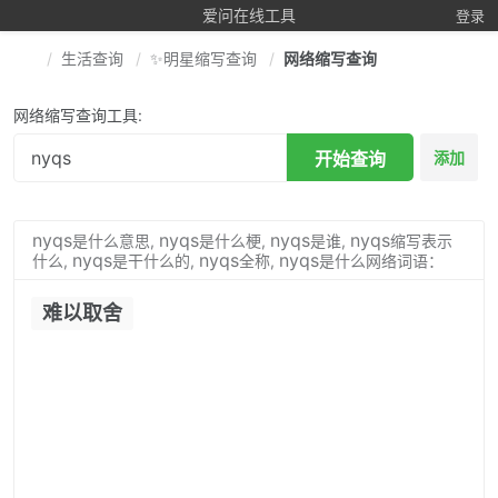
爱问在线工具
登录
生活查询
✨明星缩写查询
网络缩写查询
网络缩写查询工具:
开始查询
添加
nyqs
nyqs
nyqs
nyqs
是什么意思,
是什么梗,
是谁,
缩写表示
nyqs
nyqs
nyqs
什么,
是干什么的,
全称,
是什么网络词语：
难以取舍