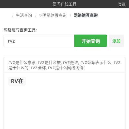
爱问在线工具
登录
生活查询
✨明星缩写查询
网络缩写查询
网络缩写查询工具:
开始查询
添加
rvz
rvz
rvz
rvz
rvz
是什么意思,
是什么梗,
是谁,
缩写表示什么,
rvz
rvz
是干什么的,
全称,
是什么网络词语：
RV在