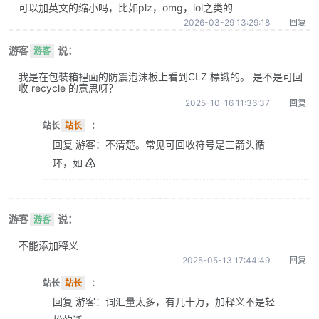
可以加英文的缩小吗，比如plz，omg，lol之类的
2026-03-29 13:29:18
回复
游客
说：
游客
我是在包裝箱裡面的防震泡沫板上看到CLZ 標識的。 是不是可回
收 recycle 的意思呀？
2025-10-16 11:36:37
回复
站长
站长
：
回复 游客：不清楚。常见可回收符号是三箭头循
环，如 ♴
游客
说：
游客
不能添加释义
2025-05-13 17:44:49
回复
站长
站长
：
回复 游客：词汇量太多，有几十万，加释义不是轻