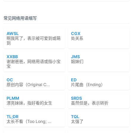
常见网络用语缩写
AWSL
CGX
啊我死了，表示被可爱到或萌
处关系
到
XXBB
JMS
谢谢爸爸，网络用语或指小宝
姐妹们
宝
OC
ED
原创内容（Original C...
片尾曲（Ending）
PLMM
SRDS
漂亮妹妹，指好看的女生
虽然但是，表示转折
TL;DR
TQL
太长不看（Too Long; ...
太强了