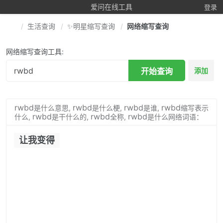
爱问在线工具
登录
生活查询
✨明星缩写查询
网络缩写查询
网络缩写查询工具:
开始查询
添加
rwbd
rwbd
rwbd
rwbd
是什么意思,
是什么梗,
是谁,
缩写表示
rwbd
rwbd
rwbd
什么,
是干什么的,
全称,
是什么网络词语：
让我变得