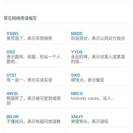
常见网络用语缩写
XSWL
NSDD
笑死我了，表示非常搞笑
你说得对，表示认同对方观点
ORZ
YYDS
表示跪拜、佩服，形似一个人
永远的神，表示对某人或某事
跪地...
的极...
U1S1
GKD
有一说一，表示实话实说
搞快点，表示催促
AWSL
NBCS
啊我死了，表示被可爱到或萌
Nobody cares，没人...
到
BDJW
XMJY
不懂就问，表示有疑问想请教
笑摸狗头，表示调侃