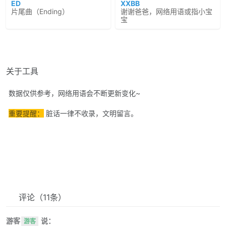
ED
XXBB
片尾曲（Ending）
谢谢爸爸，网络用语或指小宝
宝
关于工具
数据仅供参考，网络用语会不断更新变化~
重要提醒：
脏话一律不收录，文明留言。
评论
（11条）
游客
说：
游客