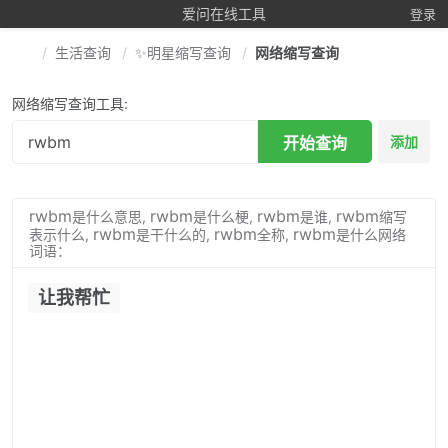
爱问在线工具
登录
生活查询
✨明星缩写查询
网络缩写查询
网络缩写查询工具:
开始查询
添加
rwbm
rwbm
rwbm
rwbm
是什么意思,
是什么梗,
是谁,
缩写
rwbm
rwbm
rwbm
表示什么,
是干什么的,
全称,
是什么网络
词语：
让我帮忙