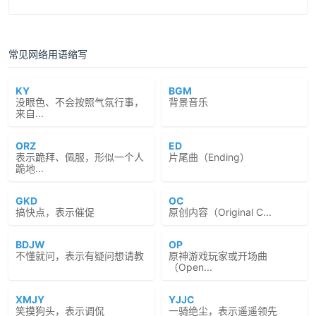
常见网络用语缩写
KY
BGM
没眼色、不会按照气氛行事，
背景音乐
来自...
ORZ
ED
表示跪拜、佩服，形似一个人
片尾曲（Ending）
跪地...
GKD
OC
搞快点，表示催促
原创内容（Original C...
BDJW
OP
不懂就问，表示有疑问想请教
原神游戏玩家或开场曲
（Open...
XMJY
YJJC
笑摸狗头，表示调侃
一骑绝尘，表示遥遥领先