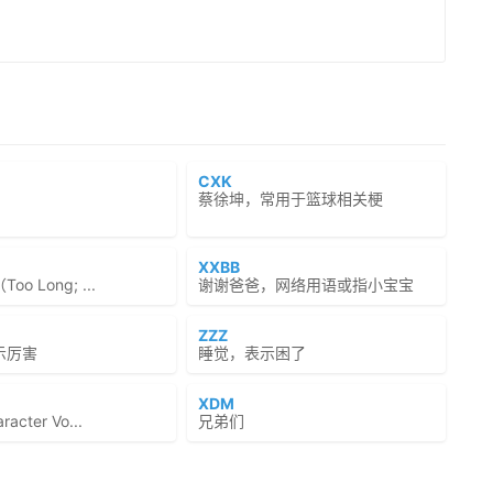
CXK
蔡徐坤，常用于篮球相关梗
XXBB
o Long; ...
谢谢爸爸，网络用语或指小宝宝
ZZZ
示厉害
睡觉，表示困了
XDM
cter Vo...
兄弟们