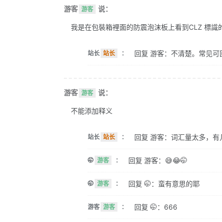
游客
说：
游客
我是在包裝箱裡面的防震泡沫板上看到CLZ 標識的。 
回复 游客：不清楚。常见可
站长
站长
：
游客
说：
游客
不能添加释义
回复 游客：词汇量太多，有
站长
站长
：
回复 游客：😅😂🤭
🤭
游客
：
回复 🤭：蛮有意思的耶
🤭
游客
：
回复 🤭：666
游客
游客
：