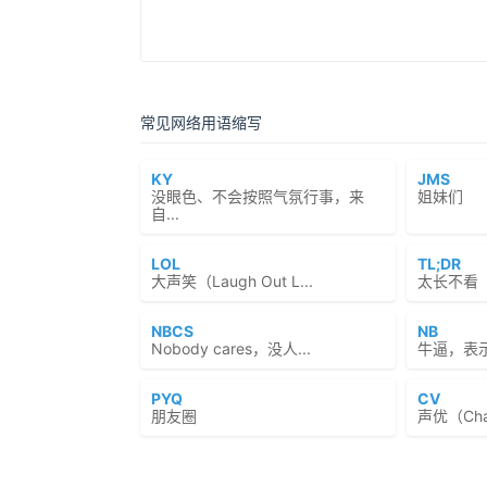
常见网络用语缩写
KY
JMS
没眼色、不会按照气氛行事，来
姐妹们
自...
LOL
TL;DR
大声笑（Laugh Out L...
太长不看（To
NBCS
NB
Nobody cares，没人...
牛逼，表
PYQ
CV
朋友圈
声优（Chara