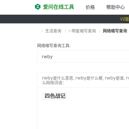
爱问在线工具
价格
帮助中心
V2
生活查询
✨明星缩写查询
网络缩写查询
网络缩写查询工具:
rwby
rwby
rwby
r
是什么意思,
是什么梗,
是谁,
么网络词语：
四色战记