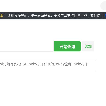
版本
： 改进操作界面，统一表单样式，更多工具支持批量生成，欢迎使用
开始查询
添加
wby
rwby
rwby
rwby
缩写表示什么,
是干什么的,
全称,
是什