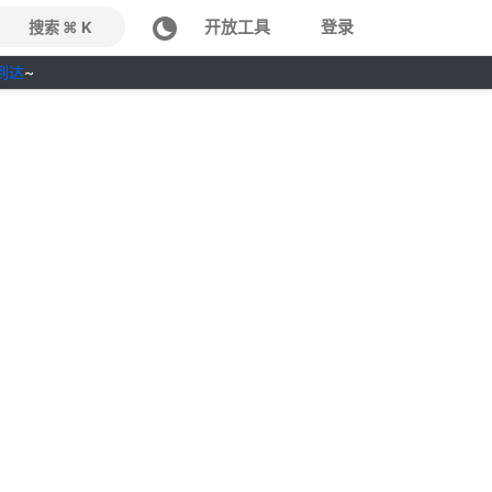
开放工具
登录
搜索 ⌘ K
到达
~