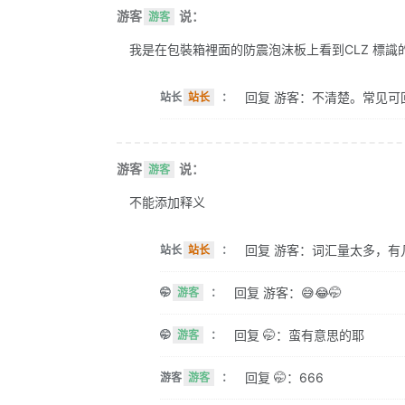
游客
说：
游客
我是在包裝箱裡面的防震泡沫板上看到CLZ 標識的。 
回复 游客：不清楚。常见可
站长
站长
：
游客
说：
游客
不能添加释义
回复 游客：词汇量太多，有
站长
站长
：
回复 游客：😅😂🤭
🤭
游客
：
回复 🤭：蛮有意思的耶
🤭
游客
：
回复 🤭：666
游客
游客
：