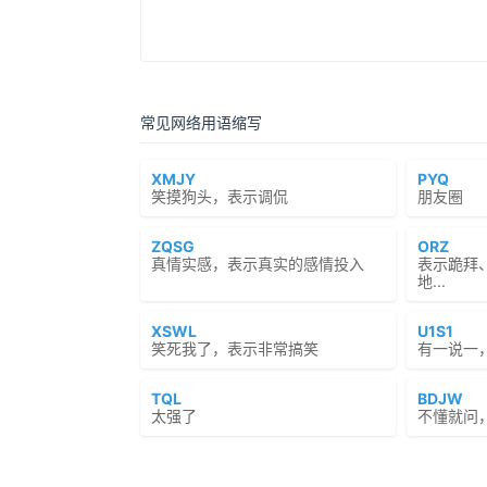
常见网络用语缩写
XMJY
PYQ
笑摸狗头，表示调侃
朋友圈
ZQSG
ORZ
真情实感，表示真实的感情投入
表示跪拜
地...
XSWL
U1S1
笑死我了，表示非常搞笑
有一说一
TQL
BDJW
太强了
不懂就问