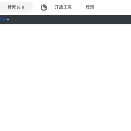
开放工具
登录
搜索 ⌘ K
到达
~