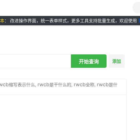
版本
： 改进操作界面，统一表单样式，更多工具支持批量生成，欢迎使用
开始查询
添加
wcb
rwcb
rwcb
rwcb
缩写表示什么,
是干什么的,
全称,
是什