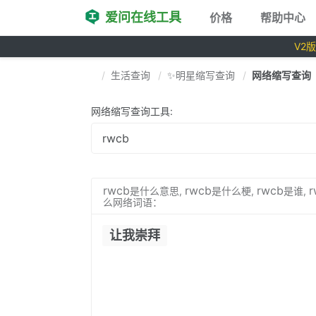
爱问在线工具
价格
帮助中心
V2
生活查询
✨明星缩写查询
网络缩写查询
网络缩写查询工具:
rwcb
rwcb
rwcb
r
是什么意思,
是什么梗,
是谁,
么网络词语：
让我崇拜