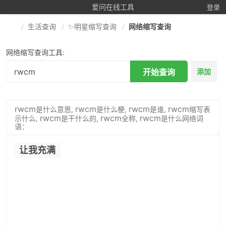
爱问在线工具
登录
生活查询
✨明星缩写查询
网络缩写查询
网络缩写查询工具:
开始查询
添加
rwcm
rwcm
rwcm
rwcm
是什么意思,
是什么梗,
是谁,
缩写表
rwcm
rwcm
rwcm
示什么,
是干什么的,
全称,
是什么网络词
语：
让我充满