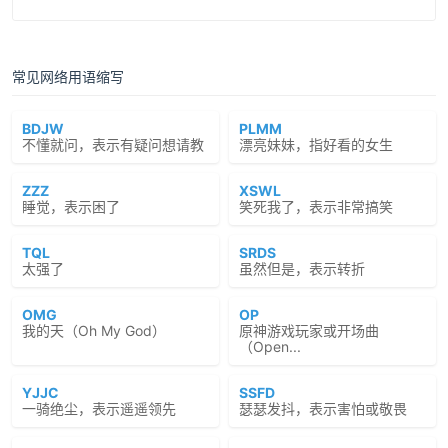
常见网络用语缩写
BDJW
PLMM
不懂就问，表示有疑问想请教
漂亮妹妹，指好看的女生
ZZZ
XSWL
睡觉，表示困了
笑死我了，表示非常搞笑
TQL
SRDS
太强了
虽然但是，表示转折
OMG
OP
我的天（Oh My God）
原神游戏玩家或开场曲
（Open...
YJJC
SSFD
一骑绝尘，表示遥遥领先
瑟瑟发抖，表示害怕或敬畏