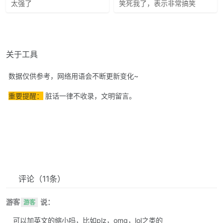
太强了
笑死我了，表示非常搞笑
关于工具
数据仅供参考，网络用语会不断更新变化~
重要提醒：
脏话一律不收录，文明留言。
评论
（11条）
游客
说：
游客
可以加英文的缩小吗，比如plz，omg，lol之类的