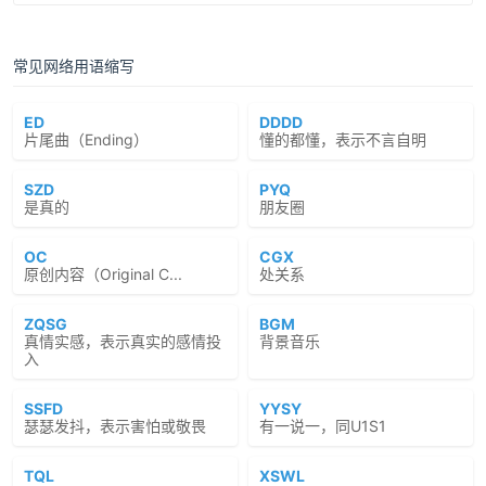
常见网络用语缩写
ED
DDDD
片尾曲（Ending）
懂的都懂，表示不言自明
SZD
PYQ
是真的
朋友圈
OC
CGX
原创内容（Original C...
处关系
ZQSG
BGM
真情实感，表示真实的感情投
背景音乐
入
SSFD
YYSY
瑟瑟发抖，表示害怕或敬畏
有一说一，同U1S1
TQL
XSWL