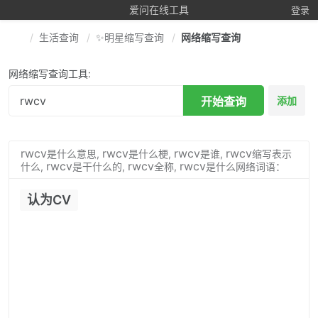
爱问在线工具
登录
生活查询
✨明星缩写查询
网络缩写查询
网络缩写查询工具:
开始查询
添加
rwcv
rwcv
rwcv
rwcv
是什么意思,
是什么梗,
是谁,
缩写表示
rwcv
rwcv
rwcv
什么,
是干什么的,
全称,
是什么网络词语：
认为CV