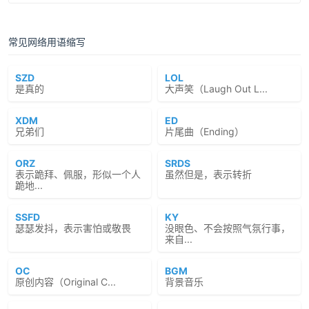
常见网络用语缩写
SZD
LOL
是真的
大声笑（Laugh Out L...
XDM
ED
兄弟们
片尾曲（Ending）
ORZ
SRDS
表示跪拜、佩服，形似一个人
虽然但是，表示转折
跪地...
SSFD
KY
瑟瑟发抖，表示害怕或敬畏
没眼色、不会按照气氛行事，
来自...
OC
BGM
原创内容（Original C...
背景音乐