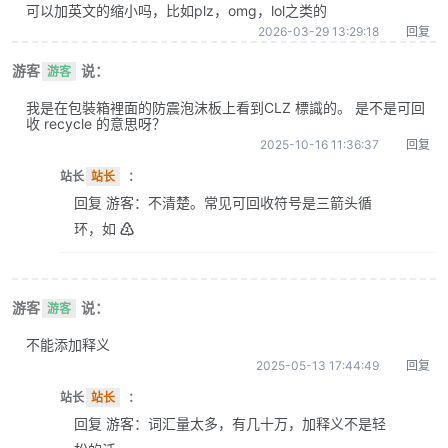
可以加英文的缩小吗，比如plz，omg，lol之类的
2026-03-29 13:29:18
回复
游客
说：
游客
我是在包裝箱裡面的防震泡沫板上看到CLZ 標識的。 是不是可回
收 recycle 的意思呀？
2025-10-16 11:36:37
回复
站长
站长
：
回复 游客：不清楚。常见可回收符号是三箭头循
环，如 ♴
游客
说：
游客
不能添加释义
2025-05-13 17:44:49
回复
站长
站长
：
回复 游客：词汇量太多，有几十万，加释义不是轻