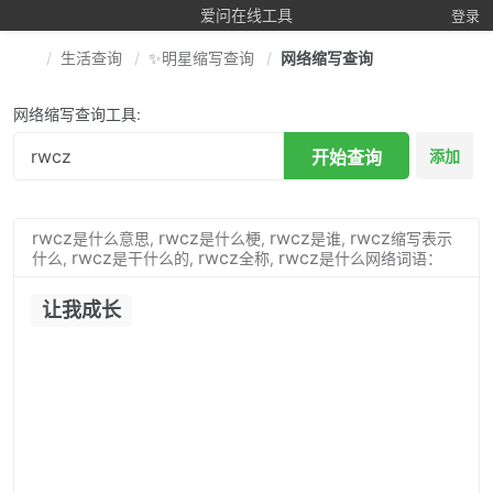
爱问在线工具
登录
生活查询
✨明星缩写查询
网络缩写查询
网络缩写查询工具:
开始查询
添加
rwcz
rwcz
rwcz
rwcz
是什么意思,
是什么梗,
是谁,
缩写表示
rwcz
rwcz
rwcz
什么,
是干什么的,
全称,
是什么网络词语：
让我成长