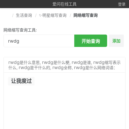
爱问在线工具
登录
生活查询
✨明星缩写查询
网络缩写查询
网络缩写查询工具:
开始查询
添加
rwdg
rwdg
rwdg
rwdg
是什么意思,
是什么梗,
是谁,
缩写表示
rwdg
rwdg
rwdg
什么,
是干什么的,
全称,
是什么网络词语：
让我度过