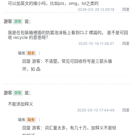
可以加英文的缩小吗，比如plz，omg，lol之类的
2026-03-29 13:29:18
回复
游客
说：
游客
我是在包裝箱裡面的防震泡沫板上看到CLZ 標識的。 是不是可回
收 recycle 的意思呀？
2025-10-16 11:36:37
回复
站长
站长
：
回复 游客：不清楚。常见可回收符号是三箭头循
环，如 ♴
游客
说：
游客
不能添加释义
2025-05-13 17:44:49
回复
站长
站长
：
回复 游客：词汇量太多，有几十万，加释义不是轻