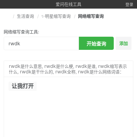
爱问在线工具
登录
生活查询
✨明星缩写查询
网络缩写查询
网络缩写查询工具:
开始查询
添加
rwdk
rwdk
rwdk
rwdk
是什么意思,
是什么梗,
是谁,
缩写表示
rwdk
rwdk
rwdk
什么,
是干什么的,
全称,
是什么网络词语：
让我打开