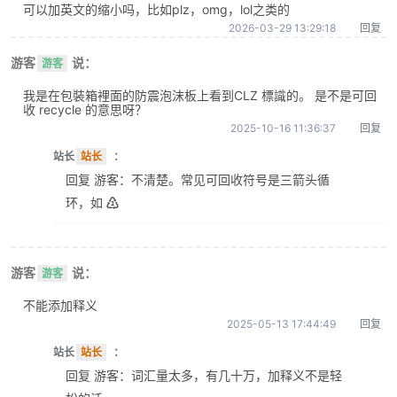
可以加英文的缩小吗，比如plz，omg，lol之类的
2026-03-29 13:29:18
回复
游客
说：
游客
我是在包裝箱裡面的防震泡沫板上看到CLZ 標識的。 是不是可回
收 recycle 的意思呀？
2025-10-16 11:36:37
回复
站长
站长
：
回复 游客：不清楚。常见可回收符号是三箭头循
环，如 ♴
游客
说：
游客
不能添加释义
2025-05-13 17:44:49
回复
站长
站长
：
回复 游客：词汇量太多，有几十万，加释义不是轻