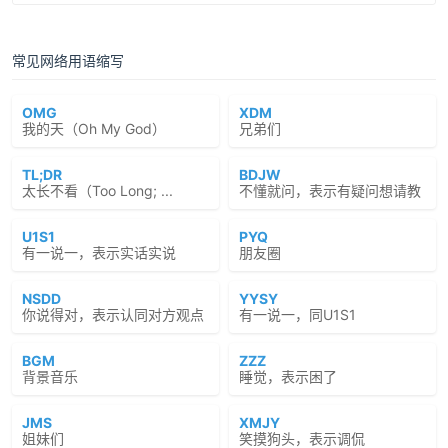
常见网络用语缩写
OMG
XDM
我的天（Oh My God）
兄弟们
TL;DR
BDJW
太长不看（Too Long; ...
不懂就问，表示有疑问想请教
U1S1
PYQ
有一说一，表示实话实说
朋友圈
NSDD
YYSY
你说得对，表示认同对方观点
有一说一，同U1S1
BGM
ZZZ
背景音乐
睡觉，表示困了
JMS
XMJY
姐妹们
笑摸狗头，表示调侃