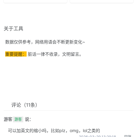
关于工具
数据仅供参考，网络用语会不断更新变化~
重要提醒：
脏话一律不收录，文明留言。
评论
（11条）
游客
说：
游客
可以加英文的缩小吗，比如plz，omg，lol之类的
2026-03-29 13:29:18
回复