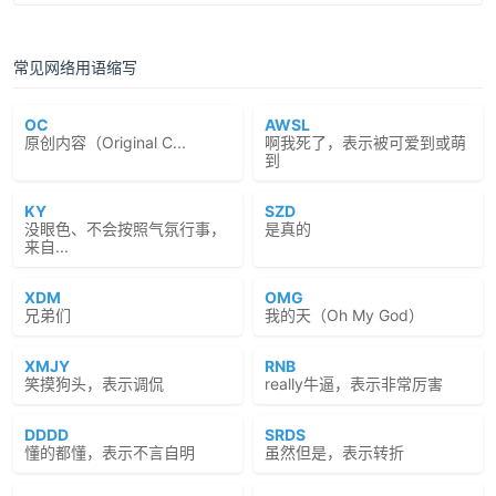
常见网络用语缩写
OC
AWSL
原创内容（Original C...
啊我死了，表示被可爱到或萌
到
KY
SZD
没眼色、不会按照气氛行事，
是真的
来自...
XDM
OMG
兄弟们
我的天（Oh My God）
XMJY
RNB
笑摸狗头，表示调侃
really牛逼，表示非常厉害
DDDD
SRDS
懂的都懂，表示不言自明
虽然但是，表示转折