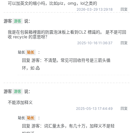
可以加英文的缩小吗，比如plz，omg，lol之类的
2026-03-29 13:29:18
回复
游客
说：
游客
我是在包裝箱裡面的防震泡沫板上看到CLZ 標識的。 是不是可回
收 recycle 的意思呀？
2025-10-16 11:36:37
回复
站长
站长
：
回复 游客：不清楚。常见可回收符号是三箭头循
环，如 ♴
游客
说：
游客
不能添加释义
2025-05-13 17:44:49
回复
站长
站长
：
回复 游客：词汇量太多，有几十万，加释义不是轻