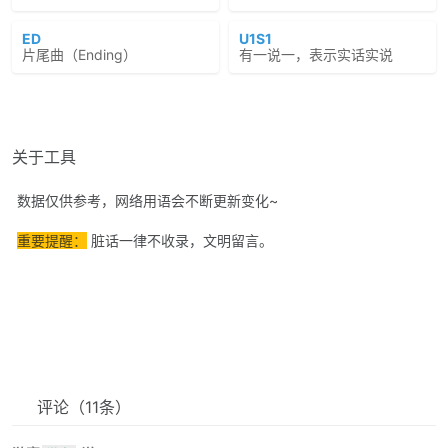
ED
U1S1
片尾曲（Ending）
有一说一，表示实话实说
关于工具
数据仅供参考，网络用语会不断更新变化~
重要提醒：
脏话一律不收录，文明留言。
评论
（11条）