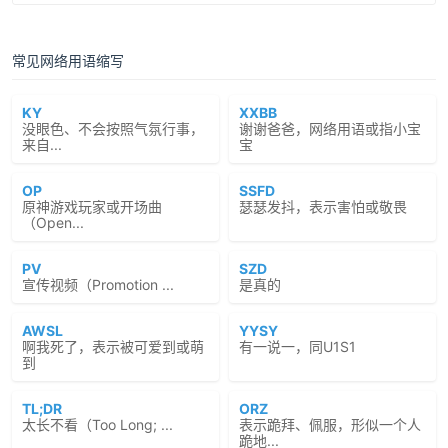
常见网络用语缩写
KY
XXBB
没眼色、不会按照气氛行事，
谢谢爸爸，网络用语或指小宝
来自...
宝
OP
SSFD
原神游戏玩家或开场曲
瑟瑟发抖，表示害怕或敬畏
（Open...
PV
SZD
宣传视频（Promotion ...
是真的
AWSL
YYSY
啊我死了，表示被可爱到或萌
有一说一，同U1S1
到
TL;DR
ORZ
太长不看（Too Long; ...
表示跪拜、佩服，形似一个人
跪地...