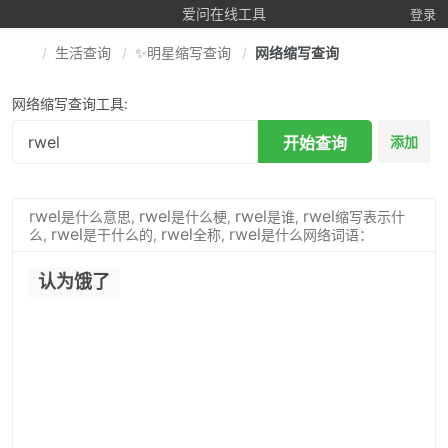
爱问在线工具
登录
生活查询
✨明星缩写查询
网络缩写查询
网络缩写查询工具:
开始查询
添加
rwel
rwel
rwel
rwel
是什么意思,
是什么梗,
是谁,
缩写表示什
rwel
rwel
rwel
么,
是干什么的,
全称,
是什么网络词语：
认为饿了