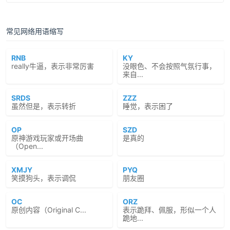
常见网络用语缩写
RNB
KY
really牛逼，表示非常厉害
没眼色、不会按照气氛行事，
来自...
SRDS
ZZZ
虽然但是，表示转折
睡觉，表示困了
OP
SZD
原神游戏玩家或开场曲
是真的
（Open...
XMJY
PYQ
笑摸狗头，表示调侃
朋友圈
OC
ORZ
原创内容（Original C...
表示跪拜、佩服，形似一个人
跪地...