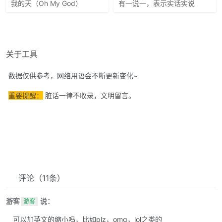
我的天（Oh My God）
有一说一，表示实话实说
关于工具
数据仅供参考，网络用语会不断更新变化~
重要提醒：
脏话一律不收录，文明留言。
评论
（11条）
游客
说：
游客
可以加英文的缩小吗，比如plz，omg，lol之类的