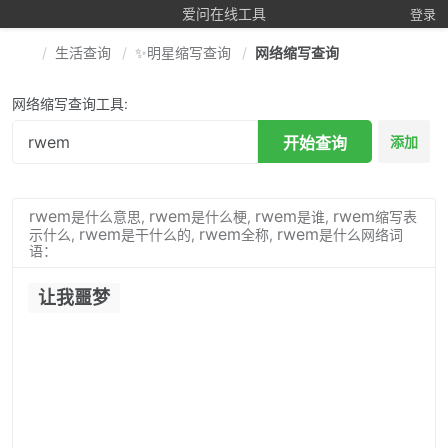
爱问在线工具
登录
生活查询
✨明星缩写查询
网络缩写查询
网络缩写查询工具:
开始查询
添加
rwem
rwem
rwem
rwem
是什么意思,
是什么梗,
是谁,
缩写表
rwem
rwem
rwem
示什么,
是干什么的,
全称,
是什么网络词
语：
让我噩梦