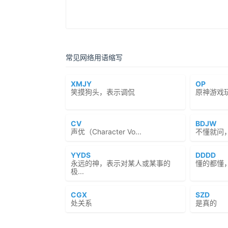
常见网络用语缩写
XMJY
OP
笑摸狗头，表示调侃
原神游戏玩
CV
BDJW
声优（Character Vo...
不懂就问
YYDS
DDDD
永远的神，表示对某人或某事的
懂的都懂
极...
CGX
SZD
处关系
是真的