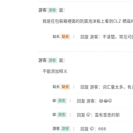
游客
说：
游客
我是在包裝箱裡面的防震泡沫板上看到CLZ 標識的。 
回复 游客：不清楚。常见可
站长
站长
：
游客
说：
游客
不能添加释义
回复 游客：词汇量太多，有
站长
站长
：
回复 游客：😅😂🤭
🤭
游客
：
回复 🤭：蛮有意思的耶
🤭
游客
：
回复 🤭：666
游客
游客
：