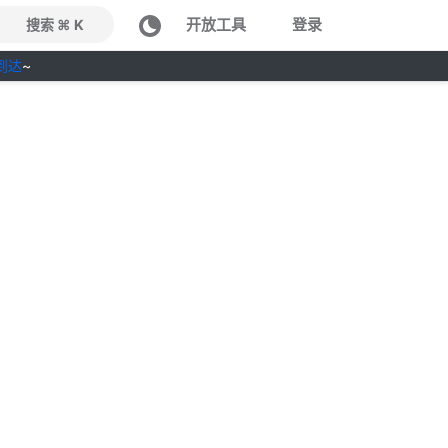
开放工具
登录
搜索 ⌘ K
到达
~