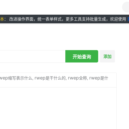
版本
： 改进操作界面，统一表单样式，更多工具支持批量生成，欢迎使用
开始查询
添加
wep
rwep
rwep
rwep
缩写表示什么,
是干什么的,
全称,
是什