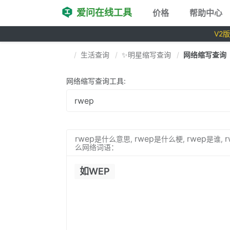
爱问在线工具
价格
帮助中心
V2
生活查询
✨明星缩写查询
网络缩写查询
网络缩写查询工具:
rwep
rwep
rwep
r
是什么意思,
是什么梗,
是谁,
么网络词语：
如WEP