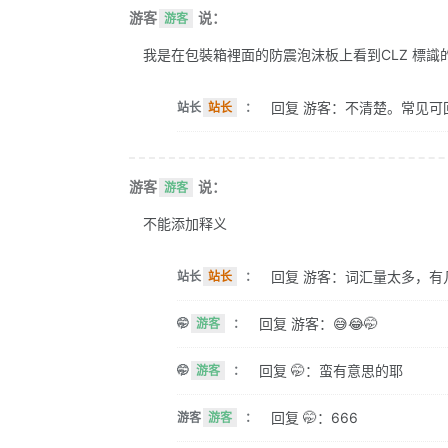
游客
说：
游客
我是在包裝箱裡面的防震泡沫板上看到CLZ 標識的。 
回复 游客：不清楚。常见可
站长
站长
：
游客
说：
游客
不能添加释义
回复 游客：词汇量太多，有
站长
站长
：
回复 游客：😅😂🤭
🤭
游客
：
回复 🤭：蛮有意思的耶
🤭
游客
：
回复 🤭：666
游客
游客
：