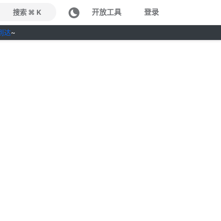
开放工具
登录
搜索 ⌘ K
到达
~