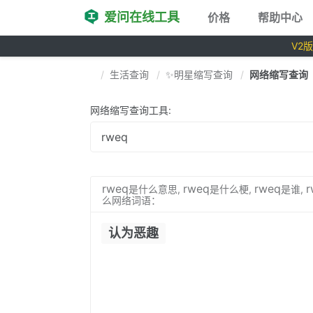
爱问在线工具
价格
帮助中心
V2
生活查询
✨明星缩写查询
网络缩写查询
网络缩写查询工具:
rweq
rweq
rweq
r
是什么意思,
是什么梗,
是谁,
么网络词语：
认为恶趣