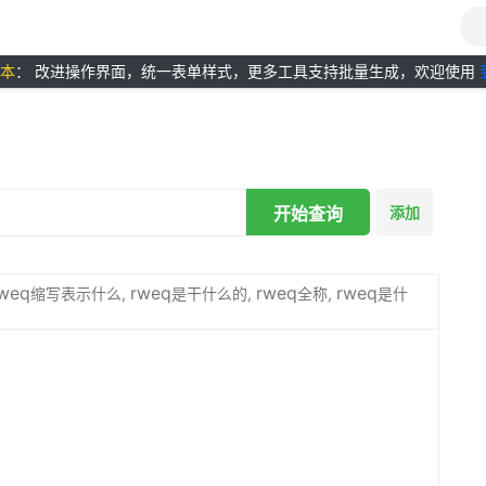
版本
： 改进操作界面，统一表单样式，更多工具支持批量生成，欢迎使用
开始查询
添加
weq
rweq
rweq
rweq
缩写表示什么,
是干什么的,
全称,
是什