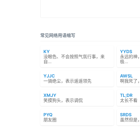
常见网络用语缩写
KY
YYDS
没眼色、不会按照气氛行事，来
永远的神
自...
极...
YJJC
AWSL
一骑绝尘，表示遥遥领先
啊我死了
XMJY
TL;DR
笑摸狗头，表示调侃
太长不看（To
PYQ
SRDS
朋友圈
虽然但是