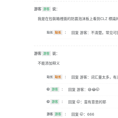
游客
说：
游客
我是在包裝箱裡面的防震泡沫板上看到CLZ 標識的。 
回复 游客：不清楚。常见可
站长
站长
：
游客
说：
游客
不能添加释义
回复 游客：词汇量太多，有
站长
站长
：
回复 游客：😅😂🤭
🤭
游客
：
回复 🤭：蛮有意思的耶
🤭
游客
：
回复 🤭：666
游客
游客
：