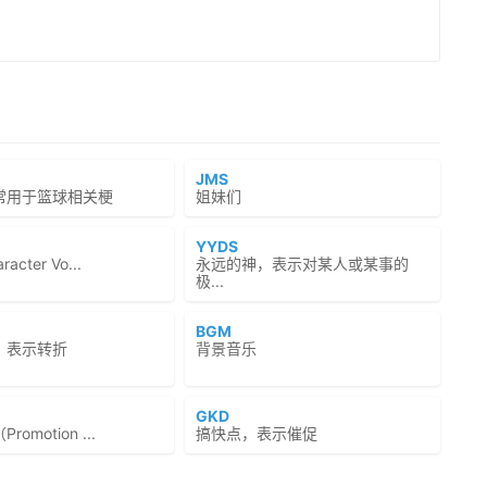
JMS
常用于篮球相关梗
姐妹们
YYDS
cter Vo...
永远的神，表示对某人或某事的
极...
BGM
，表示转折
背景音乐
GKD
omotion ...
搞快点，表示催促