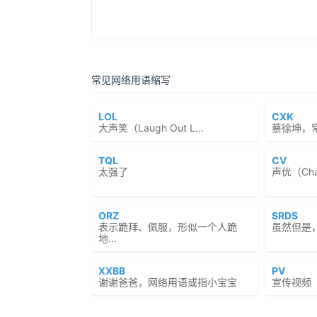
常见网络用语缩写
LOL
CXK
大声笑（Laugh Out L...
蔡徐坤，
TQL
CV
太强了
声优（Chara
ORZ
SRDS
表示跪拜、佩服，形似一个人跪
虽然但是
地...
XXBB
PV
谢谢爸爸，网络用语或指小宝宝
宣传视频（Pr