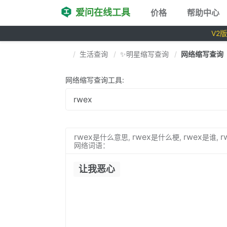
爱问在线工具
价格
帮助中心
V2
生活查询
✨明星缩写查询
网络缩写查询
网络缩写查询工具:
rwex
rwex
rwex
r
是什么意思,
是什么梗,
是谁,
网络词语：
让我恶心