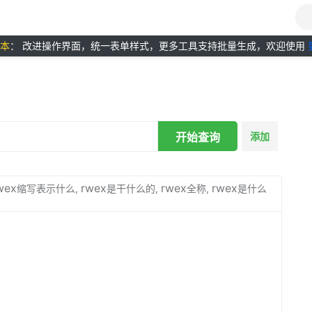
版本
： 改进操作界面，统一表单样式，更多工具支持批量生成，欢迎使用
开始查询
添加
wex
rwex
rwex
rwex
缩写表示什么,
是干什么的,
全称,
是什么