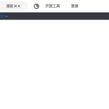
开放工具
登录
搜索 ⌘ K
到达
~