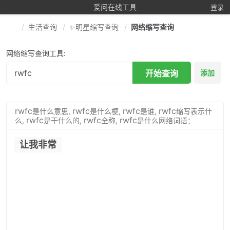
爱问在线工具
登录
生活查询
✨明星缩写查询
网络缩写查询
网络缩写查询工具:
开始查询
添加
rwfc
rwfc
rwfc
rwfc
是什么意思,
是什么梗,
是谁,
缩写表示什
rwfc
rwfc
rwfc
么,
是干什么的,
全称,
是什么网络词语：
让我非常