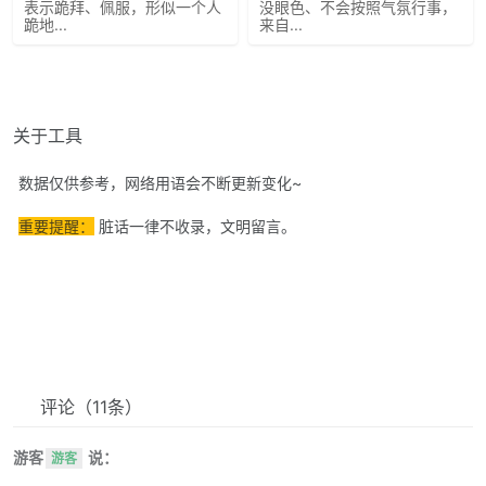
表示跪拜、佩服，形似一个人
没眼色、不会按照气氛行事，
跪地...
来自...
关于工具
数据仅供参考，网络用语会不断更新变化~
重要提醒：
脏话一律不收录，文明留言。
评论
（11条）
游客
说：
游客