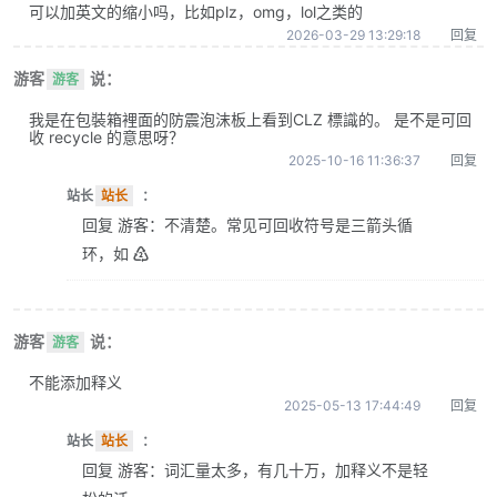
可以加英文的缩小吗，比如plz，omg，lol之类的
2026-03-29 13:29:18
回复
游客
说：
游客
我是在包裝箱裡面的防震泡沫板上看到CLZ 標識的。 是不是可回
收 recycle 的意思呀？
2025-10-16 11:36:37
回复
站长
站长
：
回复 游客：不清楚。常见可回收符号是三箭头循
环，如 ♴
游客
说：
游客
不能添加释义
2025-05-13 17:44:49
回复
站长
站长
：
回复 游客：词汇量太多，有几十万，加释义不是轻